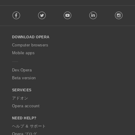
F
Facebook
Twitter
Youtube
LinkedIn
Instag
o
l
l
o
DOWNLOAD OPERA
w
O
Computer browsers
p
Mobile apps
e
r
a
Dev.Opera
Beta version
SERVICES
アドオン
Opera account
NEED HELP?
ヘルプ & サポート
Opera ブログ