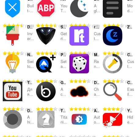
Buil
You
A
Mo
替
t-...
T...
gl...
d...
え
評
評
評
評
1360
4931
398
69
お
Dark Mode Global
Stop Reclame
rotheme - theming, trading and more
ZaDark – Zalo Dark Mode
価
価
価
価
Inv
Get
Cus
の
の
の
の
よ
er...
ri...
t...
総
総
総
総
び
数
数
数
数
評
評
評
評
26
105
18
12
Night Mode Pro
Paramount Quality+
Mod randomizer
Custom Dark Mode
：
：
：
：
カ
価
価
価
価
Swi
Set
Ra
Cus
の
の
の
の
tc...
a...
n...
t...
テ
総
総
総
総
数
数
数
数
ゴ
評
評
評
評
53
2
14
29
Тема для YouTube - Темный карбон
Global Dark Style
DarkCloud
Custom Page Zoom
：
：
：
：
価
価
価
価
リ
Дл
A
Ch
Eas
の
の
の
の
я...
c...
a...
il...
総
総
総
総
数
数
数
数
評
評
評
評
21
27
47
14
Dark Theme for Google™
Titanium Cheats chess
Auto Dark for YouTube™
YouTube UI Cleaner
：
：
：
：
価
価
価
価
A
Tita
Aut
Hid
の
の
の
の
hi...
ni...
o...
e...
総
総
総
総
数
数
数
数
評
評
評
評