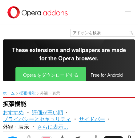
ス
キ
ッ
プ
し
て
メ
イ
These extensions and wallpapers are made
ン
for the
Opera browser
.
コ
ン
テ
Opera をダウンロードする
Free for Android
ン
ツ
に
ホーム
拡張機能
外観・表示
移
動
拡張機能
おすすめ
評価が高い順
プライバシーとセキュリティ
サイドバー
並
外観・表示
さらに表示...
べ
Opera Ad blocker
Adblock Plus
Dark Mode
DocsAfterDark