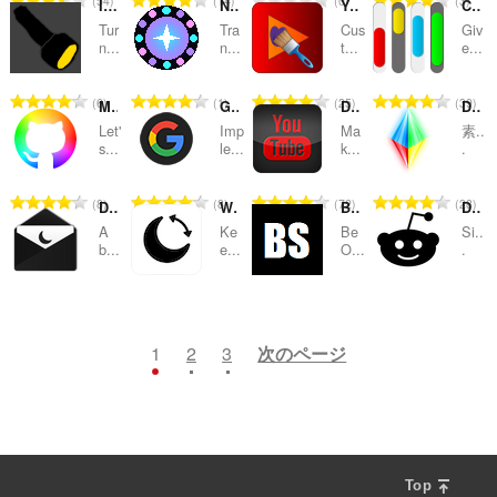
54
14
0
3
In The Dark
Neon Everywhere — Universal Dark Theme
YouTube Customizer
Custom Scrollbars
：
：
：
：
価
価
価
価
Tur
Tra
Cus
Giv
の
の
の
の
n...
n...
t...
e...
総
総
総
総
数
数
数
数
評
評
評
評
6
1
25
39
Make GitHub Greater
Google Search Dark Mode
Dark Skin for Youtube™
Desktop Lux: Effects
：
：
：
：
価
価
価
価
Let'
Imp
Ma
素..
の
の
の
の
s...
le...
k...
.
総
総
総
総
数
数
数
数
評
評
評
評
8
8
72
28
Dark Mode for Outlook
Website Theme Sync
BeOn Black
Dark Theme for Reddit
：
：
：
：
価
価
価
価
A
Ke
Be
Si..
の
の
の
の
b...
e...
O...
.
総
総
総
総
数
数
数
数
評
評
評
評
12
4
11
4
：
：
：
：
価
価
価
価
の
の
の
の
1
2
3
次のページ
総
総
総
総
数
数
数
数
：
：
：
：
Top