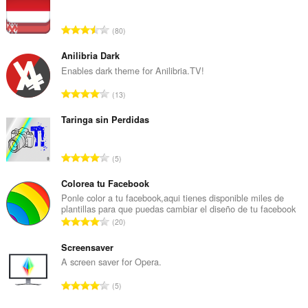
to
you
in
評
80
the
価
system
の
tray.
Anilibria Dark
総
Enables dark theme for Anilibria.TV!
こ
数
の
評
13
：
拡
価
張
の
Taringa sin Perdidas
機
能
総
は、
数
タ
評
5
：
ブ
価
お
の
Colorea tu Facebook
よ
総
Ponle color a tu facebook,aqui tienes disponible miles de
び
plantillas para que puedas cambiar el diseño de tu facebook
ブ
数
評
ラ
20
：
ウ
価
ジ
の
Screensaver
ン
総
A screen saver for Opera.
グ
数
ア
評
ク
5
：
価
テ