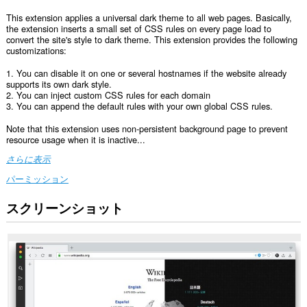
This extension applies a universal dark theme to all web pages. Basically,
the extension inserts a small set of CSS rules on every page load to
convert the site's style to dark theme. This extension provides the following
customizations:
1. You can disable it on one or several hostnames if the website already
supports its own dark style.
2. You can inject custom CSS rules for each domain
3. You can append the default rules with your own global CSS rules.
Note that this extension uses non-persistent background page to prevent
resource usage when it is inactive...
さらに表示
パーミッション
スクリーンショット
こ
の
拡
張
機
能
は、
す
べ