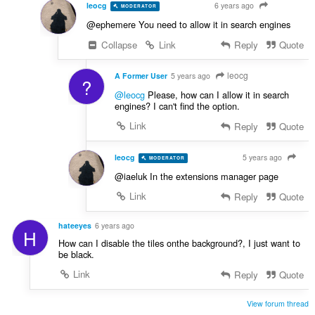
leocg
6 years ago
MODERATOR
VOLUNTEER
@ephemere You need to allow it in search engines
Collapse
Link
Reply
Quote
leocg
A Former User
5 years ago
?
@leocg
Please, how can I allow it in search
engines? I can't find the option.
Link
Reply
Quote
leocg
5 years ago
MODERATOR
VOLUNTEER
@iaeluk In the extensions manager page
Link
Reply
Quote
hateeyes
6 years ago
H
How can I disable the tiles onthe background?, I just want to
be black.
Link
Reply
Quote
View forum thread