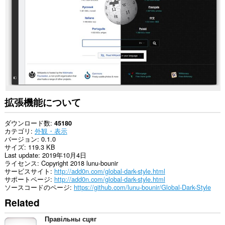
て
の
サ
イ
ト
の
デ
ー
タ
に
ア
ク
セ
拡張機能について
ス
可
能
ダウンロード数
45180
で
カテゴリ
外観・表示
す。
バージョン
0.1.0
サイズ
119.3 KB
This
Last update
2019年10月4日
extension
ライセンス
Copyright 2018 lunu-bounir
can
サービスサイト
http://add0n.com/global-dark-style.html
create
サポートページ
http://add0n.com/global-dark-style.html
rich
ソースコードのページ
https://github.com/lunu-bounir/Global-Dark-Style
notifications
Related
and
display
them
Правільны сцяг