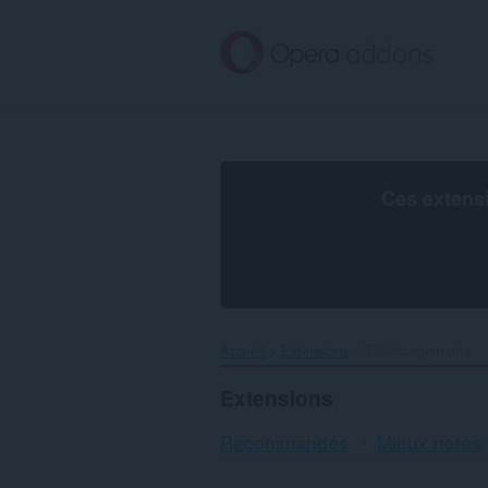
Aller
au
contenu
principal
Ces extens
Accueil
Extensions
Téléchargements
Extensions
Recommandés
Mieux notés