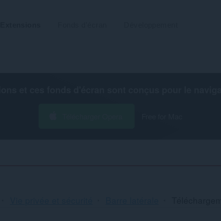
Extensions
Fonds d'écran
Développement
ions et ces fonds d'écran sont conçus pour le
navig
Télécharger Opera
Free for Mac
Vie privée et sécurité
Barre latérale
Télécharge