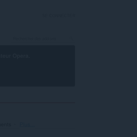
SE CONNECTER
ateur Opera
.
Tri
ments
Plus...
et