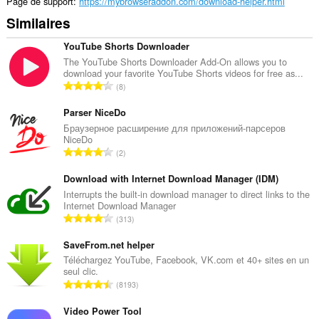
Page de support
https://mybrowseraddon.com/download-helper.html
Similaires
YouTube Shorts Downloader
The YouTube Shorts Downloader Add-On allows you to
download your favorite YouTube Shorts videos for free as...
N
8
o
m
Parser NiceDo
b
Браузерное расширение для приложений-парсеров
NiceDo
r
N
2
e
o
t
m
Download with Internet Download Manager (IDM)
o
b
Interrupts the built-in download manager to direct links to the
t
Internet Download Manager
r
a
N
313
e
l
o
t
d
m
SaveFrom.net helper
o
e
b
Téléchargez YouTube, Facebook, VK.com et 40+ sites en un
t
n
seul clic.
r
a
N
o
8193
e
l
o
t
t
d
m
Video Power Tool
e
o