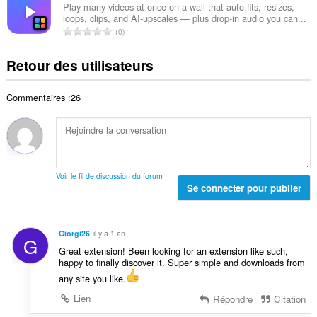
e
b
s
Play many videos at once on a wall that auto-fits, resizes,
t
n
loops, clips, and AI-upscales — plus drop-in audio you can...
r
:
a
N
o
0
e
l
o
t
t
d
m
e
Retour des utilisateurs
o
e
b
s
t
n
r
:
a
o
Commentaires :26
e
l
t
t
d
e
o
e
s
t
n
:
a
o
l
t
Voir le fil de discussion du forum
d
Se connecter pour publier
e
e
s
n
:
o
Giorgi26
il y a 1 an
G
t
Great extension! Been looking for an extension like such,
e
happy to finally discover it. Super simple and downloads from
s
any site you like.
:
Lien
Répondre
Citation