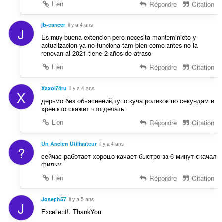
Lien
Répondre
Citation
jb-cancer
il y a 4 ans
J
Es muy buena extencion pero necesita manteminieto y
actualizacion ya no funciona tam bien como antes no la
renovan al 2021 tiene 2 años de atraso
Lien
Répondre
Citation
Xaxol74ru
il y a 4 ans
X
дерьмо без обьяснений,тупо куча роликов по секундам и
хрен кто скажет что делать
Lien
Répondre
Citation
Un Ancien Utilisateur
il y a 4 ans
?
сейчас работает хорошо качает быстро за 6 минут скачал
фильм
Lien
Répondre
Citation
Joseph57
il y a 5 ans
J
Excellent!. ThankYou