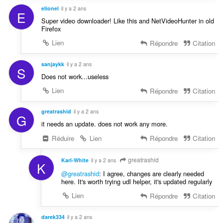
elionel
il y a 2 ans
E
Super video downloader! Like this and NetVideoHunter in old
Firefox
Lien
Répondre
Citation
sanjaykk
il y a 2 ans
S
Does not work...useless
Lien
Répondre
Citation
greatrashid
il y a 2 ans
G
it needs an update. does not work any more.
Réduire
Lien
Répondre
Citation
greatrashid
Karl-White
il y a 2 ans
K
@greatrashid
: I agree, changes are clearly needed
here. It's worth trying udl helper, it's updated regularly
Lien
Répondre
Citation
darek334
il y a 2 ans