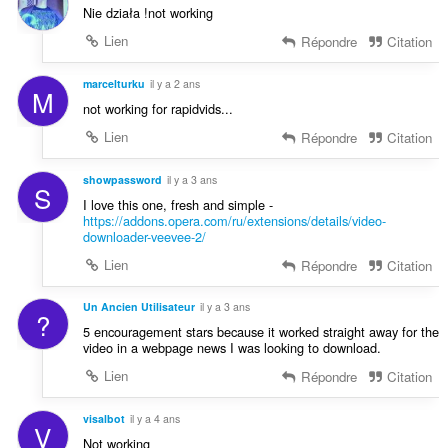
Nie działa !not working
Lien
Répondre
Citation
marcelturku
il y a 2 ans
M
not working for rapidvids...
Lien
Répondre
Citation
showpassword
il y a 3 ans
S
I love this one, fresh and simple -
https://addons.opera.com/ru/extensions/details/video-
downloader-veevee-2/
Lien
Répondre
Citation
Un Ancien Utilisateur
il y a 3 ans
?
5 encouragement stars because it worked straight away for the
video in a webpage news I was looking to download.
Lien
Répondre
Citation
visalbot
il y a 4 ans
V
Not working