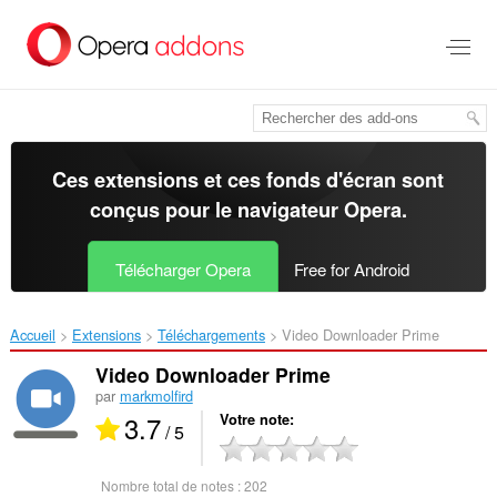
Aller
au
contenu
principal
Ces extensions et ces fonds d'écran sont
conçus pour le
navigateur Opera
.
Télécharger Opera
Free for Android
Accueil
Extensions
Téléchargements
Video Downloader Prime‎
Video Downloader Prime
par
markmolfird
3.7
Votre note
/ 5
Nombre total de notes :
202