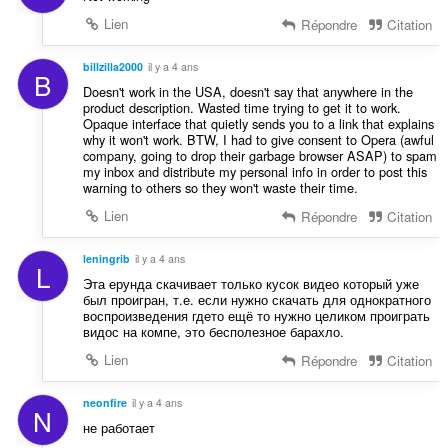
Lien
Répondre
Citation
billzilla2000
il y a 4 ans
B
Doesn't work in the USA, doesn't say that anywhere in the
product description. Wasted time trying to get it to work.
Opaque interface that quietly sends you to a link that explains
why it won't work. BTW, I had to give consent to Opera (awful
company, going to drop their garbage browser ASAP) to spam
my inbox and distribute my personal info in order to post this
warning to others so they won't waste their time.
Lien
Répondre
Citation
leningrib
il y a 4 ans
L
Эта ерунда скачивает только кусок видео который уже
был проигран, т.е. если нужно скачать для однократного
воспроизведения гдето ещё то нужно целиком проиграть
видос на компе, это бесполезное барахло.
Lien
Répondre
Citation
neonfire
il y a 4 ans
N
не работает