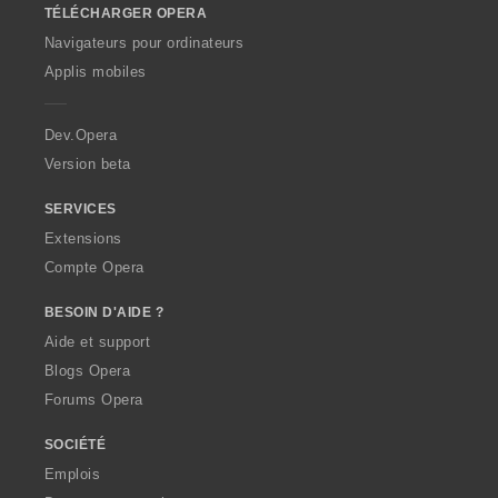
TÉLÉCHARGER OPERA
w
O
Navigateurs pour ordinateurs
p
Applis mobiles
e
r
a
Dev.Opera
Version beta
SERVICES
Extensions
Compte Opera
BESOIN D'AIDE ?
Aide et support
Blogs Opera
Forums Opera
SOCIÉTÉ
Emplois