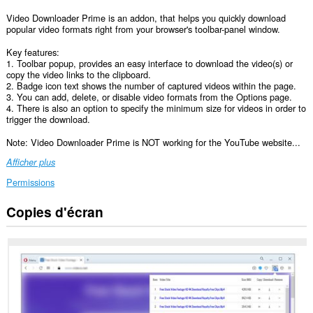
Video Downloader Prime is an addon, that helps you quickly download
popular video formats right from your browser's toolbar-panel window.
Key features:
1. Toolbar popup, provides an easy interface to download the video(s) or
copy the video links to the clipboard.
2. Badge icon text shows the number of captured videos within the page.
3. You can add, delete, or disable video formats from the Options page.
4. There is also an option to specify the minimum size for videos in order to
trigger the download.
Note: Video Downloader Prime is NOT working for the YouTube website...
Afficher plus
Permissions
Copies d'écran
Cette
extension
peut
accéder
à
vos
données
sur
tous