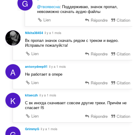
G
@твоявесна
: Поддерживаю, значок пропал,
невозможно скачать аудио файлы
Lien
Répondre
Citation
Nikita38454
il y a 1 mois
Вк пропал значок скачать рядом с треком и видео.
Исправьте пожалуйста!
Lien
Répondre
Citation
antonydeep91
il y a 1 mois
A
Не работает в опере
Lien
Répondre
Citation
kitaeczh
il y a 1 mois
K
С вк иногда скачивает совсем другие треки. Причём не
спасает f5
Lien
Répondre
Citation
GrimmyG
il y a 1 mois
G