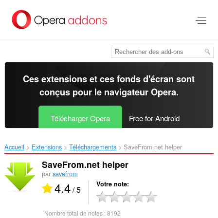
Aller
au
contenu
principal
Ces extensions et ces fonds d'écran sont
conçus pour le
navigateur Opera
.
Télécharger Opera
Free for Android
Accueil
Extensions
Téléchargements
SaveFrom.net helper‎
SaveFrom.net helper
par
savefrom
4.4
Votre note
/ 5
Nombre total de notes :
8192