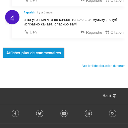
Répondre
Citation
4apalah
il y a 3 mois
4
я не уточнил что не качает только в вк музыку , ютуб
исправно качает, спасибо вам!
Lien
Répondre
Citation
Afficher plus de commentaires
Voir le fil de discussion du forum
Haut
F
Facebook
Twitter
Youtube
LinkedIn
Instag
o
l
l