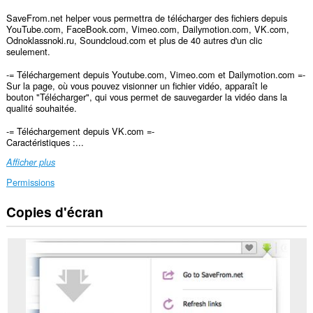
SaveFrom.net helper vous permettra de télécharger des fichiers depuis
YouTube.com, FaceBook.com, Vimeo.com, Dailymotion.com, VK.com,
Odnoklassnoki.ru, Soundcloud.com et plus de 40 autres d'un clic
seulement.
-= Téléchargement depuis Youtube.com, Vimeo.com et Dailymotion.com =-
Sur la page, où vous pouvez visionner un fichier vidéo, apparaît le
bouton "Télécharger", qui vous permet de sauvegarder la vidéo dans la
qualité souhaitée.
-= Téléchargement depuis VK.com =-
Caractéristiques :...
Afficher plus
Permissions
Copies d'écran
Cette
extension
peut
accéder
à
vos
données
sur
tous