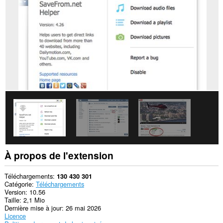
les
sites.
Cette
extension
peut
accéder
à
vos
données
sur
certains
sites.
This
extension
can
write
data
into
À propos de l'extension
the
clipboard.
Téléchargements
130 430 301
Cette
Catégorie
Téléchargements
extension
Version
10.56
peut
Taille
2,1 Mio
accéder
Dernière mise à jour
26 mai 2026
à
Licence