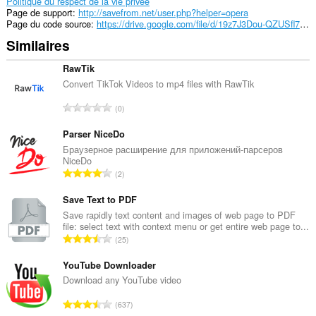
vos
Politique du respect de la vie privée
onglets
Page de support
http://savefrom.net/user.php?helper=opera
et
Page du code source
https://drive.google.com/file/d/19z7J3Dou-QZUSfl7lk_78OAcYCKfd89X/view?usp=sharing
vos
Similaires
activités
de
navigation.
RawTik
Convert TikTok Videos to mp4 files with RawTik
N
0
o
m
Parser NiceDo
b
Браузерное расширение для приложений-парсеров
NiceDo
r
N
2
e
o
t
m
Save Text to PDF
o
b
Save rapidly text content and images of web page to PDF
t
file: select text with context menu or get entire web page to...
r
a
N
25
e
l
o
t
d
m
YouTube Downloader
o
e
b
Download any YouTube video
t
n
r
a
N
o
637
e
l