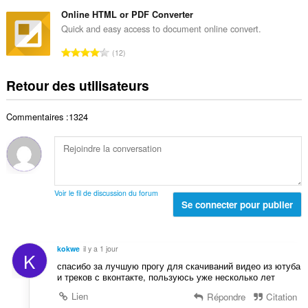
o
t
t
d
m
Online HTML or PDF Converter
e
o
e
b
s
Quick and easy access to document online convert.
t
n
r
:
a
N
o
12
e
l
o
t
t
d
m
e
Retour des utilisateurs
o
e
b
s
t
n
r
:
a
o
Commentaires :1324
e
l
t
t
d
e
o
e
s
t
n
:
a
o
l
t
Voir le fil de discussion du forum
d
Se connecter pour publier
e
e
s
n
:
o
kokwe
il y a 1 jour
K
t
спасибо за лучшую прогу для скачиваний видео из ютуба
e
и треков с вконтакте, пользуюсь уже несколько лет
s
Lien
Répondre
Citation
: