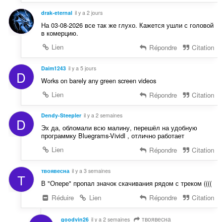
drak-eternal
il y a 2 jours
На 03-08-2026 все так же глухо. Кажется ушли с головой
в комерцию.
Lien
Répondre
Citation
Daim1243
il y a 5 jours
D
Works on barely any green screen videos
Lien
Répondre
Citation
Dendy-Steepler
il y a 2 semaines
D
Эх да, обломали всю малину, перешёл на удобную
программку Bluegrams-Vividl , отлично работает
Lien
Répondre
Citation
твоявесна
il y a 3 semaines
Т
В "Опере" пропал значок скачивания рядом с треком ((((
Réduire
Lien
Répondre
Citation
твоявесна
goodvin26
il y a 2 semaines