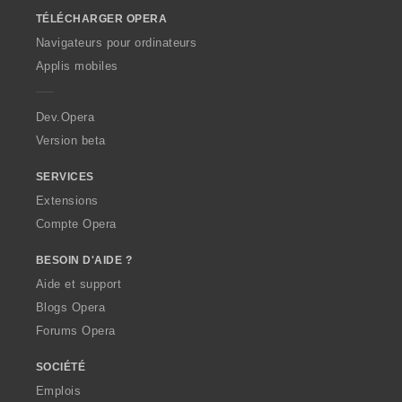
o
TÉLÉCHARGER OPERA
w
O
Navigateurs pour ordinateurs
p
Applis mobiles
e
r
a
Dev.Opera
Version beta
SERVICES
Extensions
Compte Opera
BESOIN D'AIDE ?
Aide et support
Blogs Opera
Forums Opera
SOCIÉTÉ
Emplois