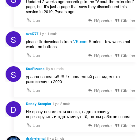
Updated 2 weeks ago according to the "About the extension"
page, but it's just a page that says they discontinued this
service in 2019, 7years ago.
Lien
Répondre
Citation
svoi777
il y a 1 mois
S
please fix downloads from
VK.com
Stories - few weeks not
work , no buttons
Lien
Répondre
Citation
SusPizzano
il y a 1 mois
S
ураааа нашелся!!!!!!!! я последний раз видел это
разширение в 2020
Lien
Répondre
Citation
Dendy-Steepler
il y a 2 mois
D
Не сразу появляется кнопка, надо страницу
перезагрузить и ждать минут 10, потом работает норм
Lien
Répondre
Citation
drak-eternal
il y a 2 mois