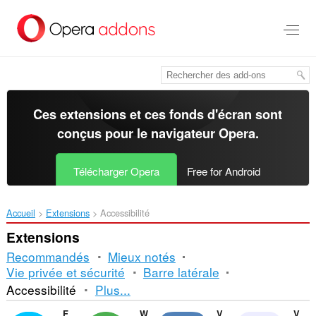
Aller
au
contenu
principal
Ces extensions et ces fonds d'écran sont
conçus pour le
navigateur Opera
.
Télécharger Opera
Free for Android
Accueil
Extensions
Accessibilité
Extensions
Recommandés
Mieux notés
Vie privée et sécurité
Barre latérale
Tri
Accessibilité
Plus...
et
Facebook Messenger
WhatsApp
VKontakte
Volume Master