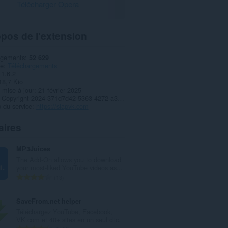
Télécharger Opera
pos de l'extension
rgements
52 629
ie
Téléchargements
1.6.2
18,7 Kio
 mise à jour
21 février 2025
Copyright 2024 371d7d42-5363-4272-a323-ee19ff29dbd9
 du service
https://slapvk.com
aires
MP3Juices
The Add-On allows you to download
your most-liked YouTube videos as...
N
13
o
m
SaveFrom.net helper
b
Téléchargez YouTube, Facebook,
r
VK.com et 40+ sites en un seul clic.
e