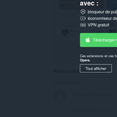
peut
avec :
accéder
à
bloqueur de publ
vos
données
économiseur de 
sur
VPN gratuit
certains
sites.
Télécharger
Ces extensions et ces f
Opera
.
Tout afficher
Retour des utilisateurs
Commentaires :6
Voir le fil de discussion du forum