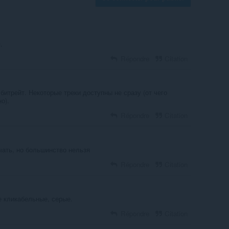
.
Répondre
Citation
битрейт. Некоторые треки доступны не сразу (от чего
о).
Répondre
Citation
чать, но большинство нельзя
Répondre
Citation
е кликабельные, серые.
Répondre
Citation