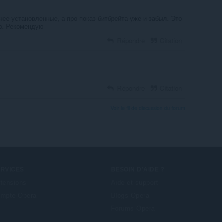
нее установленные, а про показ битбрейта уже и забыл. Это
р. Рекомендую
Répondre
Citation
Répondre
Citation
Voir le fil de discussion du forum
ERVICES
BESOIN D'AIDE ?
tensions
Aide et support
mpte Opera
Blogs Opera
Forums Opera