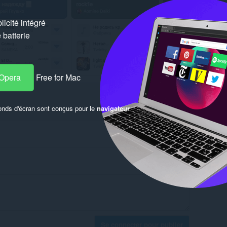
icité intégré
batterie
 Opera
Free for Mac
onds d'écran sont conçus pour le
navigateur
Se connecter pour publier