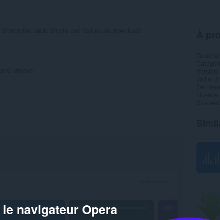
hows the audio bitrate and fast music download!
À pro
Télécha
Catégor
sic, vksaver
Version
Taille
2
Dernière
Licence
Site web
Simil
 le navigateur Opera