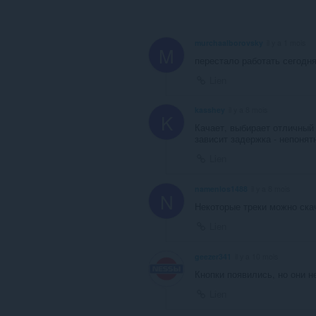
murchaalborovsky
il y a 1 mois
M
перестало работать сегодня
Lien
kasshey
il y a 8 mois
K
Качает, выбирает отличный 
зависит задержка - непонятн
Lien
namenlos1488
il y a 8 mois
N
Некоторые треки можно ска
Lien
geezer341
il y a 10 mois
Кнопки появились, но они н
Lien