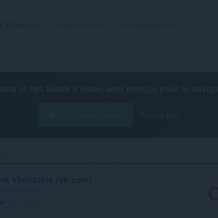
Extensions
Fonds d'écran
Développement
ions et ces fonds d'écran sont conçus pour le
navig
Télécharger Opera
Free for Mac
Download music from Vkontakte (vk.com)‎
om Vkontakte (vk.com)
3-ee19ff29dbd9
e