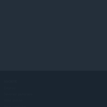
SOCIÉTÉ
Emplois
Devenez partenaire
Infos presse
Nous contacter