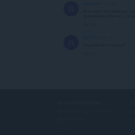
ruslan999k
il y a 1 an
R
Все перестали работать, ра
приложение работает. Супе
Lien
rip777147
il y a 1 an
R
все работает отлично!!!
Lien
TÉLÉCHARGER OPERA
S
Navigateurs pour ordinateurs
Ex
Applis mobiles
Co