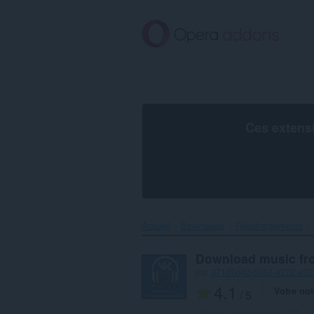
Aller
au
contenu
principal
Ces extens
Accueil
Extensions
Téléchargements
Download music fr
par
371d7d42-5363-4272-a32
4.1
Votre not
/ 5
Nombre total de notes :
19