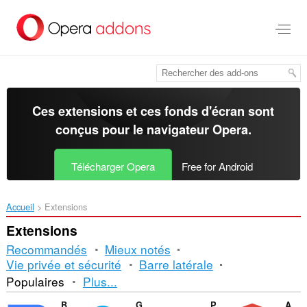
Aller
au
contenu
principal
Ces extensions et ces fonds d'écran sont
conçus pour le
navigateur Opera
.
Télécharger Opera
Free for Android
Accueil
Extensions
Extensions
Recommandés
Mieux notés
Vie privée et sécurité
Barre latérale
Tri
Populaires
Plus...
et
Bright VPN - secure, private, and free VPN
Ghostery
Privacy Badger
AdBlocker for YouTube™