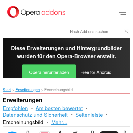
Zum
Hauptinhalt
springen
Diese Erweiterungen und Hintergrundbilder
wurden für den
Opera-Browser
erstellt.
Opera herunterladen
Free for Android
Start
Erweiterungen
Erscheinungsbild
Erweiterungen
Empfohlen
Am besten bewertet
Datenschutz und Sicherheit
Seitenleiste
Sortierung
Erscheinungsbild
Mehr...
und
Opera Ad blocker
Adblock Plus
Dark Mode
DocsAfterDark