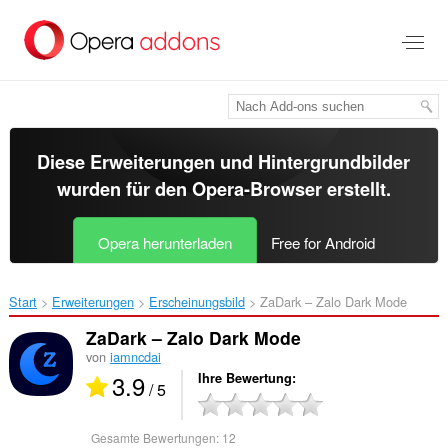
Zum
Hauptinhalt
springen
Diese Erweiterungen und Hintergrundbilder
wurden für den
Opera-Browser
erstellt.
Opera herunterladen
Free for Android
Start
Erweiterungen
Erscheinungsbild
ZaDark – Zalo Dark Mode‎
ZaDark – Zalo Dark Mode
von
iamncdai
3.9
Ihre Bewertung
/ 5
Gesamte Bewertungen:
12