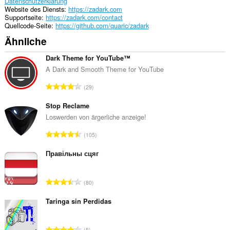
Datenschutzerklärung
Website des Diensts
https://zadark.com
Supportseite
https://zadark.com/contact
Quellcode-Seite
https://github.com/quaric/zadark
Ähnliche
Dark Theme for YouTube™
A Dark and Smooth Theme for YouTube
G
29
e
s
Stop Reclame
a
Loswerden von ärgerliche anzeige!
m
G
105
t
e
e
s
Правільны сцяг
B
a
e
m
w
G
80
t
e
e
e
r
s
Taringa sin Perdidas
B
t
a
e
u
m
w
G
n
5