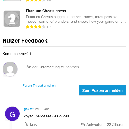
t
e
e
g
e
r
s
Titanium Cheats chess
e
B
t
a
n
Titanium Cheats suggests the best move, rates possible
e
u
moves, warns for blunders, and shows how your game on c...
m
:
w
G
n
14
t
e
e
g
e
r
s
e
Nutzer-Feedback
B
t
a
n
e
u
m
:
w
n
Kommentare:% 1
t
e
g
e
r
e
B
t
n
e
u
:
w
n
e
g
Forum-Thread ansehen
r
Zum Posten anmelden
e
t
n
u
:
n
gaustt
vor 1 Jahr
G
g
круто, работает без сбоев
e
n
Link
Antworten
Zitieren