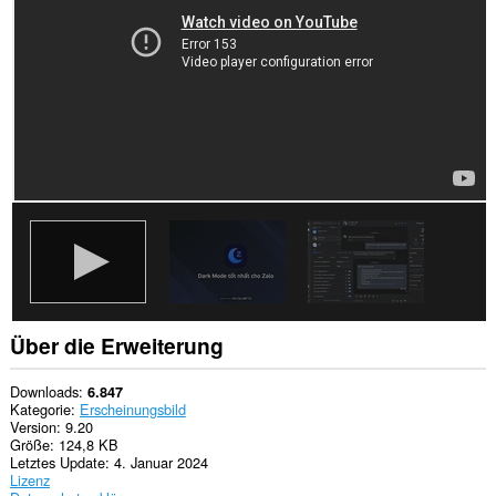
zugreifen.
Über die Erweiterung
Downloads
6.847
Kategorie
Erscheinungsbild
Version
9.20
Größe
124,8 KB
Letztes Update
4. Januar 2024
Lizenz