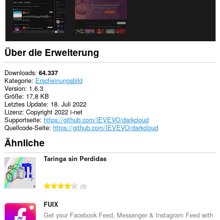
Über die Erweiterung
Downloads
64.337
Kategorie
Erscheinungsbild
Version
1.6.3
Größe
17,8 KB
Letztes Update
18. Juli 2022
Lizenz
Copyright 2022 i-net
Supportseite
https://github.com/IEVEVO/darkcloud
Quellcode-Seite
https://github.com/IEVEVO/darkcloud
Ähnliche
Taringa sin Perdidas
G
5
e
s
FUIX
a
Get your Facebook Feed, Messenger & Instagram Feed with