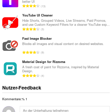
better UI
m
G
13
t
e
e
s
YouTube UI Cleaner
B
a
Hide Shorts, Grouped Videos, Live Streams, Paid Promos,
e
and use Custom Keyword Filters for a cleaner YouTube exp...
m
w
G
3
t
e
e
e
r
s
Fast Image Blocker
B
t
a
Blocks all images and visual content on desired websites.
e
u
m
w
G
n
9
t
e
e
g
e
r
s
Material Design for Rizzoma
e
B
t
a
n
A fresh coat of paint for Rizzoma, inspired by Material
e
u
Design.
m
:
w
G
n
4
t
e
e
g
e
r
s
e
Nutzer-Feedback
B
t
a
n
e
u
m
:
w
n
Kommentare:% 1
t
e
g
e
r
e
B
t