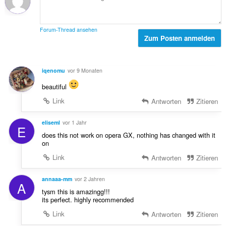
n
e
u
:
w
n
e
g
Forum-Thread ansehen
r
Zum Posten anmelden
e
t
n
u
:
n
iqenomu
vor 9 Monaten
g
e
beautiful
n
Link
Antworten
Zitieren
:
eliseml
vor 1 Jahr
E
does this not work on opera GX, nothing has changed with it
on
Link
Antworten
Zitieren
annaaa-mm
vor 2 Jahren
A
tysm this is amazingg!!!
its perfect. highly recommended
Link
Antworten
Zitieren