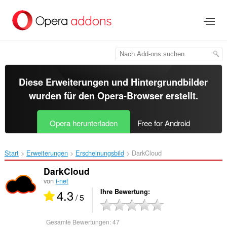
Zum
Hauptinhalt
springen
Diese Erweiterungen und Hintergrundbilder
wurden für den
Opera-Browser
erstellt.
Opera herunterladen
Free for Android
Start
Erweiterungen
Erscheinungsbild
DarkCloud‎
DarkCloud
von
i-net
4.3
Ihre Bewertung
/ 5
Gesamte Bewertungen:
47