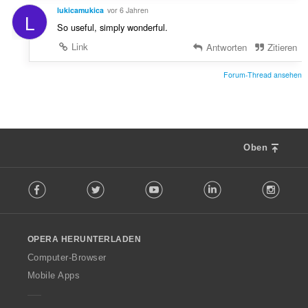
lukicamukica
vor 6 Jahren
L
So useful, simply wonderful.
Link
Antworten
Zitieren
Forum-Thread ansehen
Oben
F
Facebook
Twitter
Youtube
LinkedIn
Instag
o
l
l
o
OPERA HERUNTERLADEN
w
O
Computer-Browser
p
Mobile Apps
e
r