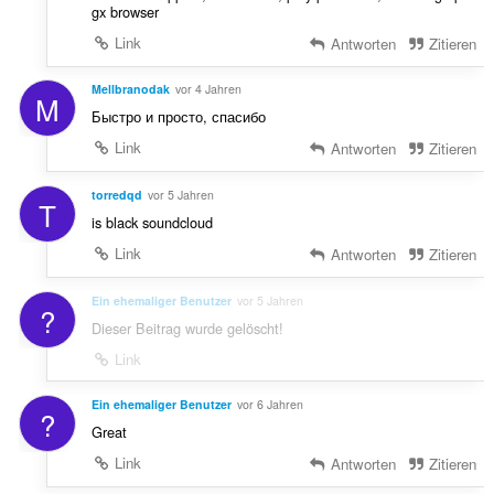
gx browser
Link
Antworten
Zitieren
Mellbranodak
vor 4 Jahren
M
Быстро и просто, спасибо
Link
Antworten
Zitieren
torredqd
vor 5 Jahren
T
is black soundcloud
Link
Antworten
Zitieren
Ein ehemaliger Benutzer
vor 5 Jahren
?
Dieser Beitrag wurde gelöscht!
Link
Ein ehemaliger Benutzer
vor 6 Jahren
?
Great
Link
Antworten
Zitieren