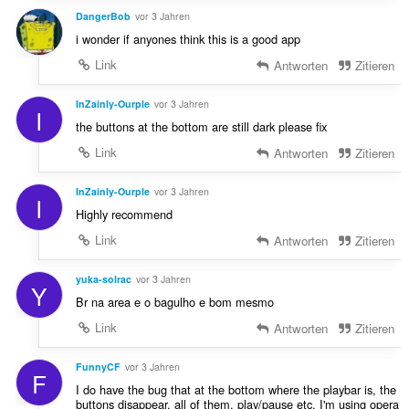
DangerBob
vor 3 Jahren
i wonder if anyones think this is a good app
Link
Antworten
Zitieren
InZainly-Ourple
vor 3 Jahren
I
the buttons at the bottom are still dark please fix
Link
Antworten
Zitieren
InZainly-Ourple
vor 3 Jahren
I
Highly recommend
Link
Antworten
Zitieren
yuka-solrac
vor 3 Jahren
Y
Br na area e o bagulho e bom mesmo
Link
Antworten
Zitieren
FunnyCF
vor 3 Jahren
F
I do have the bug that at the bottom where the playbar is, the
buttons disappear, all of them, play/pause etc, I'm using opera