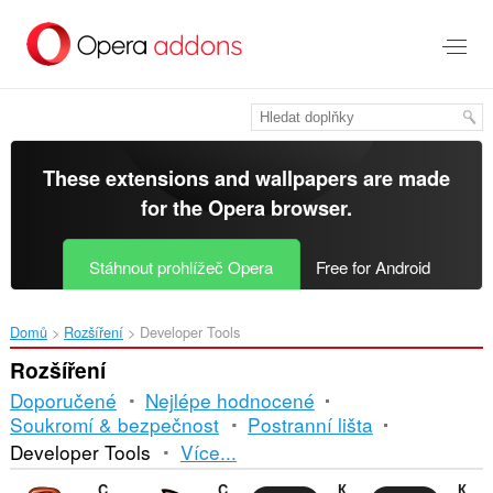
Přejít
přímo
na
hlavní
obsah
These extensions and wallpapers are made
for the
Opera browser
.
Stáhnout prohlížeč Opera
Free for Android
Domů
Rozšíření
Developer Tools
Rozšíření
Doporučené
Nejlépe hodnocené
Soukromí & bezpečnost
Postranní lišta
Řazení
Developer Tools
Více...
a
CryptoPro Extension for CAdES Browser Plug-in
Cookie-Editor
Контур.Расширение
Контур.Плагин