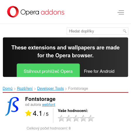
Přejít
přímo
na
hlavní
obsah
These extensions and wallpapers are made
for the
Opera browser
.
Stáhnout prohlížeč Opera
Free for Android
Domů
Rozšíření
Developer Tools
Fontstorage‎
Fontstorage
od autora
webfont
4.1
Vaše hodnocení
/ 5
Celkový počet hodnocení:
8