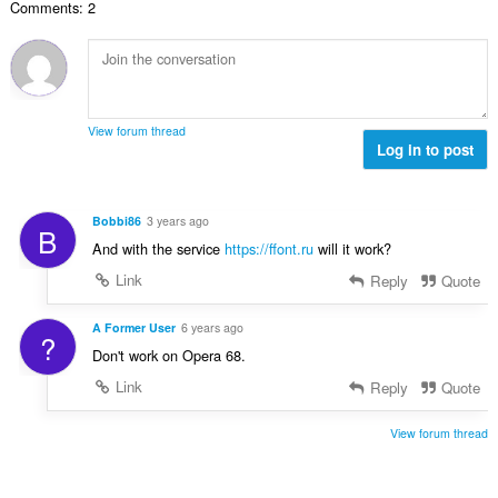
d
Comments: 2
v
n
e
n
ý
í
t
o
p
:
h
c
o
o
e
č
d
n
e
n
View forum thread
í
t
Log in to post
o
:
h
c
o
e
d
n
Bobbi86
3 years ago
B
n
í
And with the service
https://ffont.ru
will it work?
o
:
c
Link
Reply
Quote
e
n
A Former User
6 years ago
?
í
Don't work on Opera 68.
:
Link
Reply
Quote
View forum thread