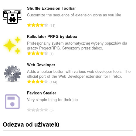
e
l
Shuffle Extension Toolbar
k
Customize the sequence of extension icons as you like
o
C
11
v
e
ý
l
Kalkulator PRPG by dabox
p
k
Profesjonalny system automatycznej wyceny pojazdów dla
o
graczy ProjectRPG. Stworzony przez dabox.
o
č
C
1
v
e
e
ý
t
l
Web Developer
p
h
k
Adds a toolbar button with various web developer tools. The
o
o
official port of the Web Developer extension for Firefox.
o
č
C
d
114
v
e
e
n
ý
t
l
Favicon Stealer
o
p
h
k
c
Very simple thing for their job
o
o
o
e
č
C
d
0
v
n
e
e
n
ý
í
t
l
o
Odezva od uživatelů
p
:
h
k
c
o
o
o
e
č