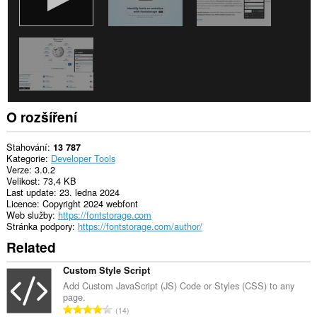
O rozšíření
Stahování
13 787
Kategorie
Developer Tools
Verze
3.0.2
Velikost
73,4 KB
Last update
23. ledna 2024
Licence
Copyright 2024 webfont
Web služby
https://fontstorage.com
Stránka podpory
https://fontstorage.com/author/
Related
Custom Style Script
Add Custom JavaScript (JS) Code or Styles (CSS) to any
page.
C
14