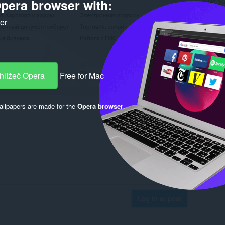
pera browser with:
ker
hlížeč Opera
Free for Mac
llpapers are made for the
Opera browser
.
Log in to post