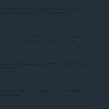
ра, поставил это расширение для упрощения. Компоненты
тавятся быстро, ошибок нет. Хороший помощник
Reply
Quote
енты подписываются без ошибок и зависаний. Расширение
тно. Настройка заняла минуту, интерфейс простой
Reply
Quote
икатами, с ним подписывать документы можно в браузере,
ок не было
Reply
Quote
 продумали. Работает расширение стабильно, помогает все
икаких ошибок
Reply
Quote