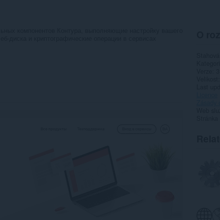
льных компонентов Контура, выполняющие настройку вашего
O roz
еб-диска и криптографические операции в сервисах
Stahová
Kategor
Verze
3
Velikost
Last up
Licence
Zásady 
Web slu
Stránka
Rela