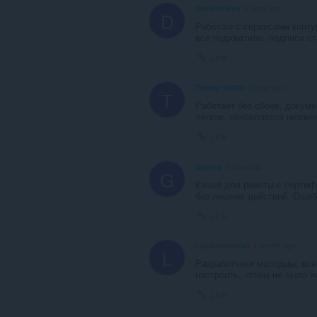
dkolesnikov
2 days ago
D
Работаю с сервисами конту
все подхватило, подписи с
Link
Timmy198926
2 days ago
T
Работает без сбоев, докум
легкое, обновляется незаме
Link
Garena
3 days ago
G
Качал для работы с сертиф
без лишних действий. Ошиб
Link
LizaEremeeva5
1 month ago
L
Разработчики молодцы, все
настроить, чтобы не было н
Link