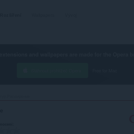
Rozšíření
Wallpapers
Vývoj
extensions and wallpapers are made for the
Opera b
Stáhnout prohlížeč Opera
Free for Mac
тур.Расширение‎
е
nocení