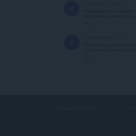
k1rya-mironov
1 month ago
K
Расширение само собирает
компоненты, экономит кучу
Link
Yuliya-Karpova56
1 month ago
Y
Поставила расширение, зан
что нужно установить плаги
Link
DOWNLOAD OPERA
S
Computer browsers
Do
Mobile apps
Op