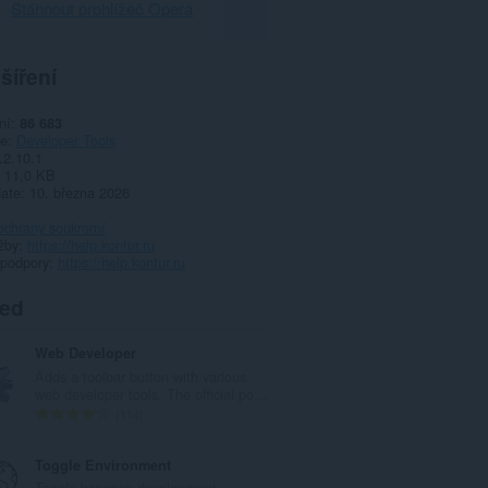
Stáhnout prohlížeč Opera
šíření
ní
86 683
ie
Developer Tools
.2.10.1
11,0 KB
date
10. března 2026
ochrany soukromí
žby
https://help.kontur.ru
 podpory
https://help.kontur.ru
ted
Web Developer
Adds a toolbar button with various
web developer tools. The official po...
C
114
e
l
Toggle Environment
k
Toggle between development