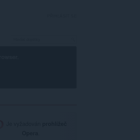
PŘIHLÁSIT SE
rowser
.
Je vyžadován
prohlížeč
Opera
.