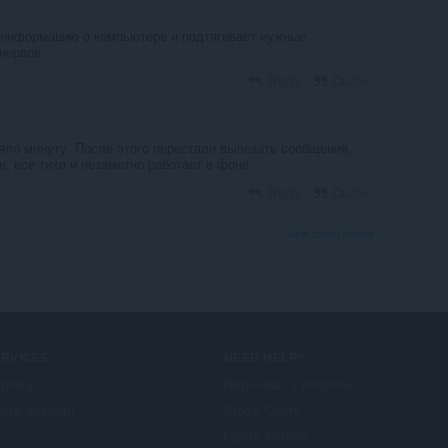
 информацию о компьютере и подтягивает нужные
 нервов
Reply
Quote
яло минуту. После этого перестали вылезать сообщения,
н, все тихо и незаметно работает в фоне
Reply
Quote
View forum thread
ERVICES
NEED HELP?
plňky
Nápověda a podpora
era account
Blogy Opery
Opera forums