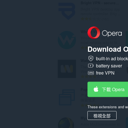
Bright VPN - secure, private, and free VPN
Bright VPN desktop app
remote controller. Brig...
評
182
分
的
Whoer VPN
總
Whoer VPN for Opera -
次
most reliable way to hi...
Download O
數
評
373
:
分
built-in ad bloc
的
Watch2Gether
總
battery saver
The official
次
Watch2Gether (W2G)...
free VPN
數
評
18
:
分
的
下載 Opera
Popup Blocker (strict)
總
严格拦截任何网站的所有
次
弹窗请求
數
評
268
These extensions and wa
:
分
檢視全部
的
MyJDownloader Browser Extension
總
Adds MyJDownloader to
次