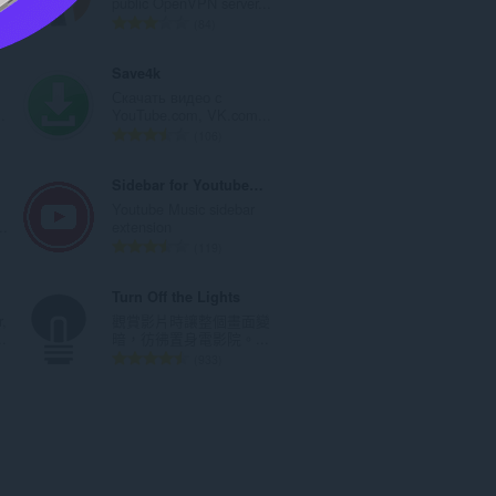
.
public OpenVPN server...
數
評
84
:
分
的
Save4k
總
Скачать видео с
次
.
YouTube.com, VK.com...
數
評
106
:
分
的
Sidebar for Youtube Music
總
Youtube Music sidebar
次
..
extension
數
評
119
:
分
的
Turn Off the Lights
總
,
觀賞影片時讓整個畫面變
次
..
暗，彷彿置身電影院。...
數
評
933
:
分
的
總
次
數
: