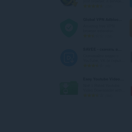
your browser, a service...
數
評
135
:
分
的
Global VPN Adblocker Proxy
總
Amazing free VPN
次
browser extension
數
評
152
:
分
的
SAVEE - скачать видео
總
Скачивайте видео с
次
YouTube, VK (и скрыт...
數
評
49
:
分
的
Easy Youtube Video Downloader For Opera
總
No# 1 Rated Youtube
次
Video Downloader with...
數
評
382
:
分
的
總
次
數
: