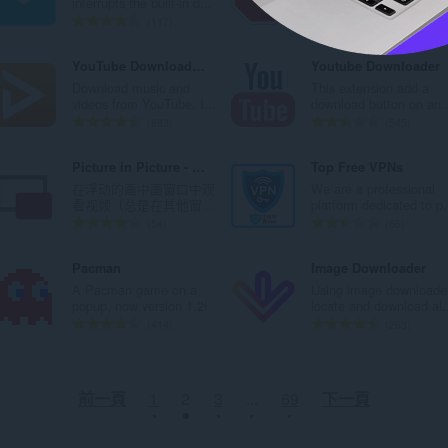
interrupts the built-in d...
YouTube 视频中有多少..
數
數
評
評
117
422
:
:
分
分
的
的
YouTube Downloader (UDL Helper)
Youtube Downloader
總
總
Download music and
This extension add a
次
次
videos from YouTube, I...
download button on an..
數
數
評
評
883
545
:
:
分
分
的
的
Picture in Picture - PiP View
Top Free VPNs
總
總
在浮动的画中画窗口中观
We are a professional
次
次
看视频（总是在其他窗...
platform dedicated to p.
數
數
評
評
54
66
:
:
分
分
的
的
Pacman
Image Downloader
總
總
A Pacman game on a
Using image downloader
次
次
popup, now version 1.2!
locate and download al.
數
數
評
評
414
263
:
:
分
分
的
的
總
總
前一頁
1
2
3
...
69
下一頁
次
次
數
數
:
: