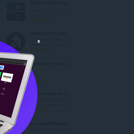
Video & Audio Downloader
蹤
Easily download video &
.
audio streams via toolb...
評
34
分
的
alerabat.com | kupony i kody rabatowe
總
Never look for discount
x
次
codes again - We will d...
數
評
360
:
分
的
Фишки для Рутрекера
總
次
.
數
評
51
:
分
的
Magic Actions for YouTube™
總
Enhance your YouTube
次
.
watching experience! C...
數
評
1442
:
分
的
Free OpenVPN Server Finder
總
Display up-to-date list of
次