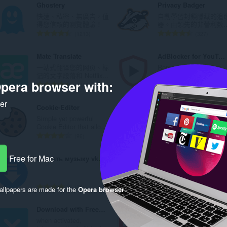
Ghostery
Privacy Badger
及
快速、私密、無廣告，值
自動學習封鎖隱藏的追
得您信賴的瀏覽體驗！
器。由領先的非營利數..
分
評
評
1213
327
類
分
分
的
的
Mate Translate
AdBlocker for YouTube™
總
總
一站式翻译您的网页、标
Removes all annoying
次
次
记的文字段落和 Netflix...
ads and banners from...
pera browser with:
數
數
評
評
1168
162
:
:
分
分
ker
的
的
Cookie-Editor
Free VPN Proxy
總
總
Simple yet powerful
Easily find and set free
次
次
Cookie Editor that allo...
VPN proxies and, brow..
數
數
評
評
96
113
:
:
分
分
的
的
Free for Mac
Скачать музыку vk, mail, ololo, pesni.fm
LastPass
總
總
LastPass is an award-
次
次
winning password man..
數
數
評
評
23
334
llpapers are made for the
Opera browser
.
:
:
分
分
的
的
Download with Free Download Manager (FDM)
Dislikes in YouTube™
總
總
when activated,
该扩展程序返回了查看
次
次