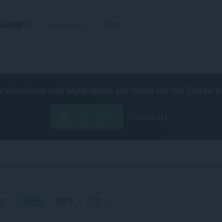
延伸套件
Wallpapers
研發
extensions and wallpapers are made for the
Opera b
下載 Opera
Free for Mac
排
性
側邊欄
熱門
更多...
序