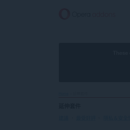
跳
到
主
要
內
容
區
These 
Home
延伸套件
延伸套件
建議
最受好評
隱私＆安全