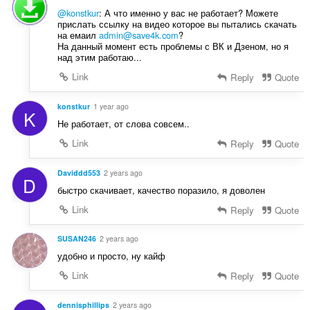
@konstkur
: А что именно у вас не работает? Можете
прислать ссылку на видео которое вы пытались скачать
на емаил
admin@save4k.com
?
На данный момент есть проблемы с ВК и Дзеном, но я
над этим работаю...
Link
Reply
Quote
konstkur
1 year ago
K
Не работает, от слова совсем..
Link
Reply
Quote
Daviddd553
2 years ago
D
быстро скачивает, качество поразило, я доволен
Link
Reply
Quote
SUSAN246
2 years ago
удобно и просто, ну кайф
Link
Reply
Quote
dennisphillips
2 years ago