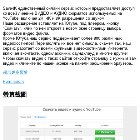
Save4K единственный онлайн сервис который предоставляет доступ
ко всей линейке ВИДЕО и АУДИО форматов используемых на
YouTube, включая 2K, 4K и 8K разрешения со звуком!
Наше расширение вставляет на Ютубе, под плеером, кнопку
"Скачать", клик по ней откроет в новом окне страницу выбора
форматов видео файла.
Кроме Ютуба наш сервис поддерживает более 800 различных
видеохостингов! Перечислять их все нет смысла, скажем так, наш
сервис работает со всеми крупными видеохостингами Интернета,
включая вконтакте, одноклассники, саундклауд и многие другие!
Чтобы скачать видео с таких сайтов откройте страницу с нужным вам
видео и кликните по нашей иконке на панели расширений браузера...
顯示更多欄位
Permissions
螢幕截圖
這
個
延
伸
套
件
能
存
取
你