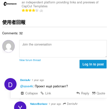
總
an independent platform providing links and previews of
CapCut Templates
次
評
2
數
分
:
的
使用者回報
總
次
Comments: 32
數
:
View forum thread
Log in to post
DenisAr
1 year ago
D
@save4k
: Проект ещё работает?
Collapse
Link
Reply
Quote
DenisAr
YakovBorisov
1 year ago
Y