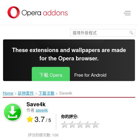
跳
到
主
要
內
容
區
These extensions and wallpapers are made
for the
Opera browser
.
下載 Opera
Free for Android
Home
延伸套件
下載次數
Save4k‎
Save4k
作者
save4k
3.7
你的評分
/ 5
評分的總次數:
106