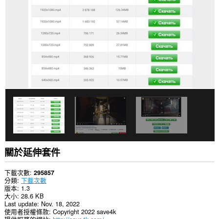
部
分
網
站
的
資
料。
這
個
延
伸
套
件
能
存
取
你
的
關於延伸套件
頁
籤
與
下載次數
295857
瀏
分類
下載次數
覽
版本
1.3
活
大小
28.6 KB
動。
Last update
Nov. 18, 2022
使用者授權條款
Copyright 2022 save4k