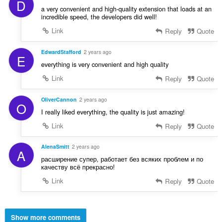
D
a very convenient and high-quality extension that loads at an
incredible speed, the developers did well!
Link
Reply
Quote
EdwardStafford
2 years ago
E
everything is very convenient and high quality
Link
Reply
Quote
OliverCannon
2 years ago
O
I really liked everything, the quality is just amazing!
Link
Reply
Quote
AlenaSmitt
2 years ago
A
расширение супер, работает без всяких проблем и по
качеству всё прекрасно!
Link
Reply
Quote
Show more comments