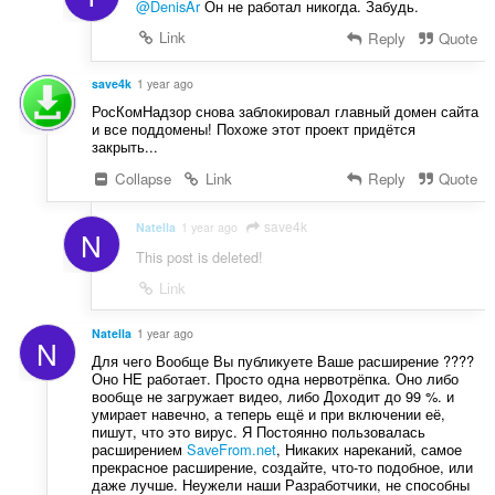
@DenisAr
Он не работал никогда. Забудь.
Link
Reply
Quote
save4k
1 year ago
РосКомНадзор снова заблокировал главный домен сайта
и все поддомены! Похоже этот проект придётся
закрыть...
Collapse
Link
Reply
Quote
save4k
Natella
1 year ago
N
This post is deleted!
Link
Natella
1 year ago
N
Для чего Вообще Вы публикуете Ваше расширение ????
Оно НЕ работает. Просто одна нервотрёпка. Оно либо
вообще не загружает видео, либо Доходит до 99 %. и
умирает навечно, а теперь ещё и при включении её,
пишут, что это вирус. Я Постоянно пользовалась
расширением
SaveFrom.net
, Никаких нареканий, самое
прекрасное расширение, создайте, что-то подобное, или
даже лучше. Неужели наши Разработчики, не способны