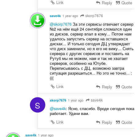
Link
Reply
Quote
skorp7676
save4k
1 year ago
@skorp7676
За эти сервисы отвечает сервер
№2 на нём ещё 24 сентября сломался один
из дисков, сервер впал в кому... Потом нам
удалось запустить сервер на оставшихся
дисках... И только сегодня ДЦ утверждает
что диск заменили, но я его не вижу... Снять
сервера с других сервисов и поставить на
Рутуб мы не можем, нам и так не хватает
серверов, особенно на Ютубе.
Переписываюсь с ДЦ, возможно завтра
ситуация разрешиться... Но это не точно... :
(((
Link
Reply
Quote
save4k
skorp7676
1 year ago
S
@save4k
: Ясно, спасибо. Вроде сегодня пока
работает. Удачи вам.
Link
Reply
Quote
save4k
1 year ago