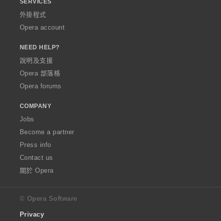
SERVICES
外掛程式
Opera account
NEED HELP?
說明及支援
Opera 部落格
Opera forums
COMPANY
Jobs
Become a partner
Press info
Contact us
關於 Opera
© Opera Software
Privacy