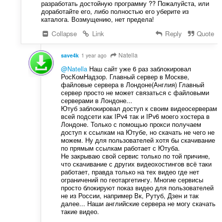
разработать достойную программу ?? Пожалуйста, или
доработайте его, либо полностью его уберите из
каталога. Возмущению, нет предела!
Collapse
Link
Reply
Quote
Natella
save4k
1 year ago
@Natella
Наш сайт уже 6 раз заблокировал
РосКомНадзор. Главный сервер в Москве,
файловые сервера в Лондоне(Англия) Главный
сервер просто не может связаться с файловыми
серверами в Лондоне...
Ютуб заблокировал доступ к своим видеосерверам
всей подсети как IPv4 так и IPv6 моего хостера в
Лондоне. Только с помощью прокси получаем
доступ к ссылкам на Ютубе, но скачать не чего не
можем. Ну для пользователей хотя бы скачивание
по прямым ссылкам работает с Ютуба.
Не закрываю свой сервис только по той причине,
что скачивание с других видеохостингов всё таки
работает, правда только на тех видео где нет
ограничений по геотаргетингу. Многие сервисы
просто блокируют показ видео для пользователей
не из России, например Вк, Рутуб, Дзен и так
далее... Наши английские сервера не могу скачать
такие видео.