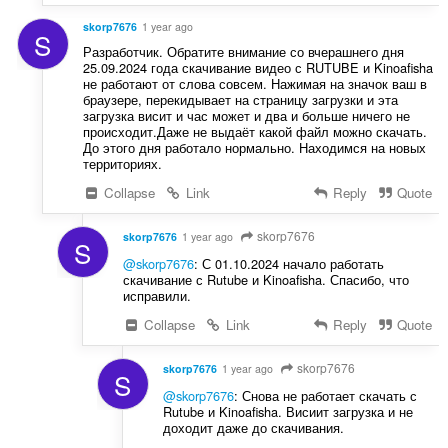
skorp7676
1 year ago
S
Разработчик. Обратите внимание со вчерашнего дня
25.09.2024 года скачивание видео с RUTUBE и Kinoafisha
не работают от слова совсем. Нажимая на значок ваш в
браузере, перекидывает на страницу загрузки и эта
загрузка висит и час может и два и больше ничего не
происходит.Даже не выдаёт какой файл можно скачать.
До этого дня работало нормально. Находимся на новых
территориях.
Collapse
Link
Reply
Quote
skorp7676
skorp7676
1 year ago
S
@skorp7676
: С 01.10.2024 начало работать
скачивание с Rutube и Kinoafisha. Спасибо, что
исправили.
Collapse
Link
Reply
Quote
skorp7676
skorp7676
1 year ago
S
@skorp7676
: Снова не работает скачать с
Rutube и Kinoafisha. Висиит загрузка и не
доходит даже до скачивания.