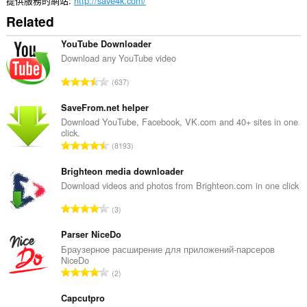
提供服務的網站
http://save4k.com/
Related
YouTube Downloader
Download any YouTube video
評
637
分
的
SaveFrom.net helper
總
Download YouTube, Facebook, VK.com and 40+ sites in one
click.
次
評
8193
數
分
:
的
Brighteon media downloader
總
Download videos and photos from Brighteon.com in one click
次
評
3
數
分
:
的
Parser NiceDo
總
Браузерное расширение для приложений-парсеров
NiceDo
次
評
2
數
分
:
的
Capcutpro