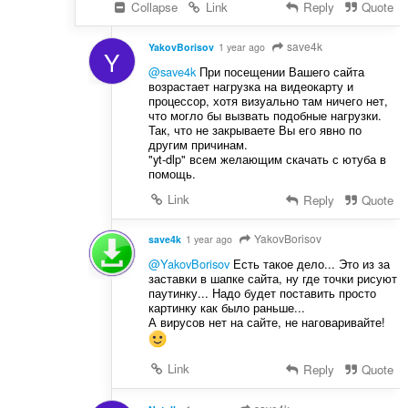
Collapse
Link
Reply
Quote
save4k
YakovBorisov
1 year ago
Y
@save4k
При посещении Вашего сайта
возрастает нагрузка на видеокарту и
процессор, хотя визуально там ничего нет,
что могло бы вызвать подобные нагрузки.
Так, что не закрываете Вы его явно по
другим причинам.
"yt-dlp" всем желающим скачать с ютуба в
помощь.
Link
Reply
Quote
YakovBorisov
save4k
1 year ago
@YakovBorisov
Есть такое дело... Это из за
заставки в шапке сайта, ну где точки рисуют
паутинку... Надо будет поставить просто
картинку как было раньше...
А вирусов нет на сайте, не наговаривайте!
Link
Reply
Quote