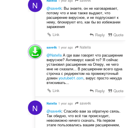
save4k
Natella
1 year ago
N
@save4k
: Вы знаете, он не наговаривает,
потому что и мне также выдают, что
расширение вирусное, и не подпускают к
нему, блокируют его, как бы во избежании
заражения
Link
Reply
Quote
Natella
save4k
1 year ago
@Natella
А где вам говорят что расширение
вирусное? Антивирус какой то? Я сейчас
установил расширение на Оперу, не чего
мне не сказали... В расширении всего одна
строчка с редиректом на промежуточный
домен
youtube01.com
, вирус просто некуда
втискивать...
Link
Reply
Quote
save4k
Natella
1 year ago
N
@save4k
: Спасибо вам за обратную связь.
Так обидно, что всё так происходит,
невозможно ничего скачать. На первом
этапе пользовались вашим расширением,