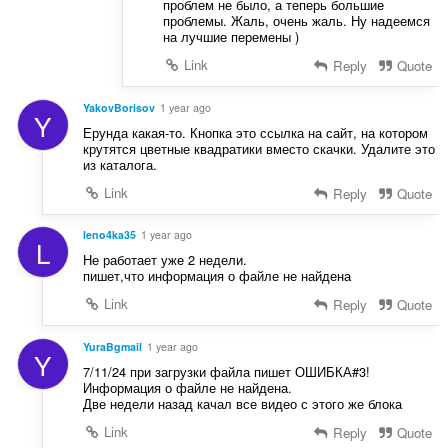
проблем не было, а теперь большие
проблемы. Жаль, очень жаль. Ну надеемся
на лучшие перемены )
Link
Reply
Quote
YakovBorisov
1 year ago
Y
Ерунда какая-то. Кнопка это ссылка на сайт, на котором
крутятся цветные квадратики вместо скачки. Удалите это
из каталога.
Link
Reply
Quote
leno4ka35
1 year ago
L
Не работает уже 2 недели.
пишет,что информация о файле не найдена
Link
Reply
Quote
YuraBgmail
1 year ago
Y
7/11/24 при загрузки файла пишет ОШИБКА#3!
Информация о файле не найдена.
Две недели назад качал все видео с этого же блока
Link
Reply
Quote