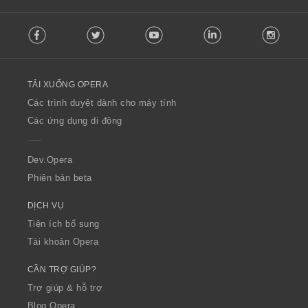
h
h
h
h
ạ
ạ
ạ
ạ
F
n
n
n
n
Facebook
Twitter
Youtube
LinkedIn
Instag
o
g
g
g
g
l
:
:
:
:
l
o
TẢI XUỐNG OPERA
w
O
Các trình duyệt dành cho máy tính
p
Các ứng dụng di động
e
r
a
Dev.Opera
Phiên bản beta
DỊCH VỤ
Tiện ích bổ sung
Tài khoản Opera
CẦN TRỢ GIÚP?
Trợ giúp & hỗ trợ
Blog Opera