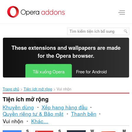
Chuyển
đến
nội
dung
chính
These extensions and wallpapers are made
for the
Opera browser
.
Tải xuống Opera
Free for Android
Trang chủ
Tiện ích mở rộng
Vui nhộn
Tiện ích mở rộng
Khuyên dùng
Xếp hạng hàng đầu
Quyền riêng tư & Bảo mật
Thanh bên
Sắp
Vui nhộn
Khác…
xếp
Sound Booster
Sidebar for YouTube™
Watch2Gether
Magic Actions for YouTube™