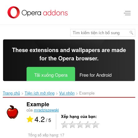
Chuyển
đến
nội
dung
chính
These extensions and wallpapers are made
for the
Opera browser
.
Tải xuống Opera
Free for Android
Trang chủ
Tiện ích mở rộng
Vui nhộn
Example‎
Example
của
mradziszewski
4.2
Xếp hạng của bạn
/ 5
Tổng số xếp hạng:
17