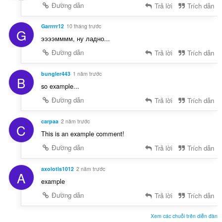
Đường dẫn
Trả lời
Trích dẫn
Garrrrr12
10 tháng trước
G
ээээмммм, ну ладно...
Đường dẫn
Trả lời
Trích dẫn
bungler443
1 năm trước
B
so example...
Đường dẫn
Trả lời
Trích dẫn
carpaa
2 năm trước
C
This is an example comment!
Đường dẫn
Trả lời
Trích dẫn
axolotls1012
2 năm trước
A
example
Đường dẫn
Trả lời
Trích dẫn
Xem các chuỗi trên diễn đàn