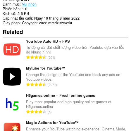
Danh mục
Vui nhộn
Phiên bản
1.0
Kích cỡ
2,6 KB
Cập nhật lần cuối
Ngày 16 tháng 8 năm 2022
Giấy phép
Copyright 2022 mradziszewski
Related
YouTube Auto HD + FPS
Tự động cài đặt chất lượng video trên Youtube dựa vào tốc
độ khung hình!
T
201
ổ
n
Mytube for Youtube™
g
Change the design of the YouTube and block any ads on
Youtube videos.
s
T
2077
ố
ổ
x
n
H5games.online – Fresh online games
ế
g
Play most popular and high quality online games at
p
H5games.online
s
h
T
5
ố
ạ
ổ
x
n
n
Magic Actions for YouTube™
ế
g
g
Enhance your YouTube watching experience! Cinema Mode,
p