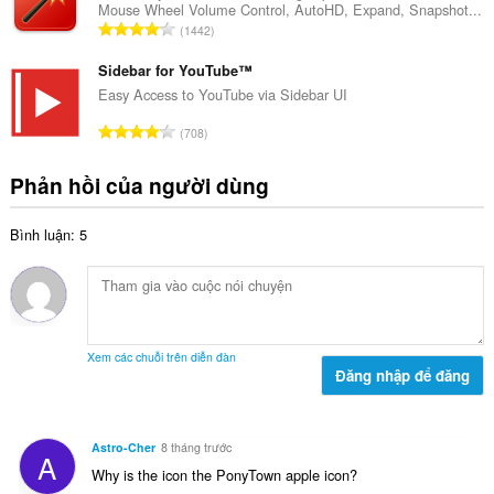
:
Mouse Wheel Volume Control, AutoHD, Expand, Snapshot...
s
h
T
1442
ố
ạ
ổ
x
n
n
Sidebar for YouTube™
ế
g
g
Easy Access to YouTube via Sidebar UI
p
:
s
h
T
708
ố
ạ
ổ
x
n
n
Phản hồi của người dùng
ế
g
g
p
:
s
h
Bình luận: 5
ố
ạ
x
n
ế
g
p
:
h
ạ
Xem các chuỗi trên diễn đàn
n
Đăng nhập để đăng
g
:
Astro-Cher
8 tháng trước
A
Why is the icon the PonyTown apple icon?