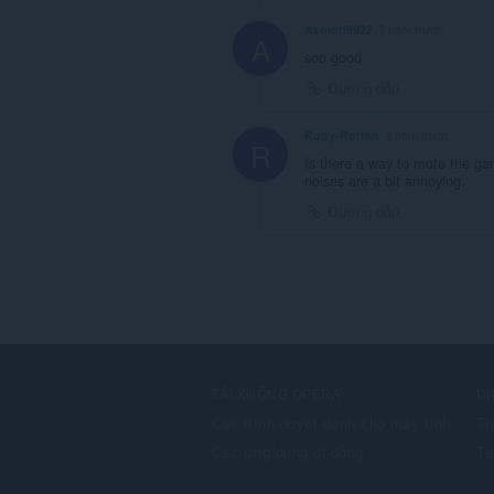
Axolotl9922
3 năm trước
A
soo good
Đường dẫn
Ruby-Rotten
3 năm trước
R
Is there a way to mute the ga
noises are a bit annoying.
Đường dẫn
TẢI XUỐNG OPERA
DỊ
Các trình duyệt dành cho máy tính
Ti
Các ứng dụng di động
Tà