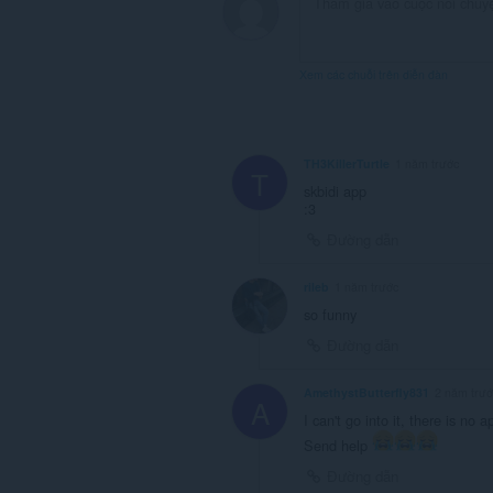
Xem các chuỗi trên diễn đàn
TH3KillerTurtle
1 năm trước
T
skbidi app
:3
Đường dẫn
rileb
1 năm trước
so funny
Đường dẫn
AmethystButterfly831
2 năm trướ
A
I can't go into it, there is no a
Send help
Đường dẫn