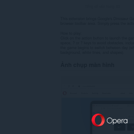
Tổng số xếp hạng:
83
This extension brings Google's Dinosaur 
browser toolbar area. Simply press the acti
How to play:
Click on the action button to launch the ga
space, ? or ? keys to avoid obstacles, incl
the game begins to switch between day (whi
background, white lines, and shapes).
Ảnh chụp màn hình