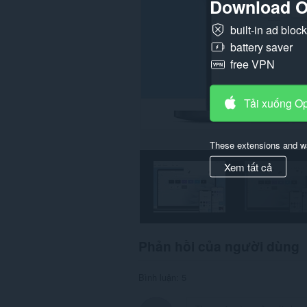
Download O
built-in ad bloc
battery saver
free VPN
Tải xuống O
These extensions and wa
Xem tất cả
Phản hồi của người dùng
Bình luận: 5