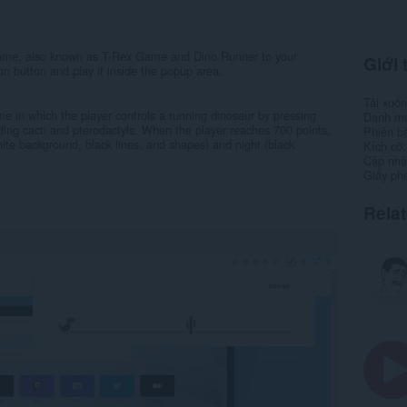
Game, also known as T-Rex Game and Dino Runner to your
Giới 
on button and play it inside the popup area.
Tải xuố
me in which the player controls a running dinosaur by pressing
Danh m
uding cacti and pterodactyls. When the player reaches 700 points,
Phiên b
te background, black lines, and shapes) and night (black
Kích cỡ
Cập nhật
Giấy ph
Rela