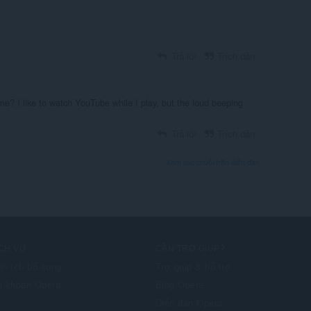
Trả lời
Trích dẫn
me? I like to watch YouTube while I play, but the loud beeping
Trả lời
Trích dẫn
Xem các chuỗi trên diễn đàn
CH VỤ
CẦN TRỢ GIÚP?
ện ích bổ sung
Trợ giúp & hỗ trợ
i khoản Opera
Blog Opera
Diễn đàn Opera