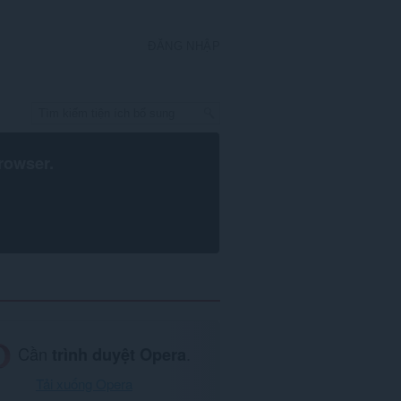
ĐĂNG NHẬP
rowser
.
Cần
trình duyệt Opera
.
Tải xuống Opera