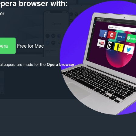
pera browser with:
ker
pera
Free for Mac
llpapers are made for the
Opera browser
.