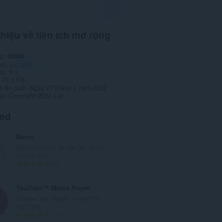
thiệu về tiện ích mở rộng
ng
25658
ục
Vui nhộn
ản
2.1
73,1 KB
 lần cuối
Ngày 27 tháng 1 năm 2022
ép
Copyright 2022 x-at
ted
Memo
Watch memes on the go, while
surfing web.
T
5
ổ
n
YouTube™ Media Player
g
Simple, yet elegant player for
s
YouTube
ố
T
21