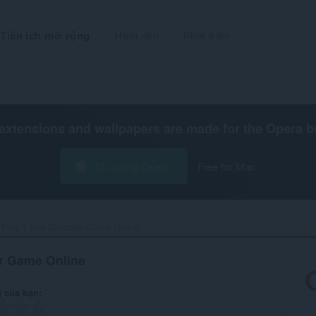
Tiện ích mở rộng
Hình nền
Phát triển
extensions and wallpapers are made for the
Opera b
Tải xuống Opera
Free for Mac
Play T-Rex Dinosaur Game Online‎
r Game Online
 của bạn