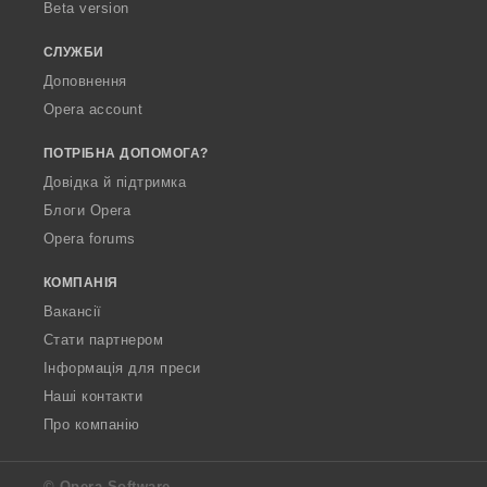
в
в
Beta version
:
:
:
:
а
а
ч
ч
СЛУЖБИ
і
і
Доповнення
в
в
Opera account
:
:
ПОТРІБНА ДОПОМОГА?
Довідка й підтримка
Блоги Opera
Opera forums
КОМПАНІЯ
Вакансії
Стати партнером
Інформація для преси
Наші контакти
Про компанію
© Opera Software