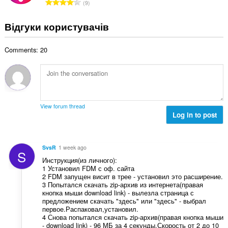
З
с
9
ь
і
л
а
т
н
н
ь
г
ь
Відгуки користувачів
а
ю
к
а
о
к
в
і
л
ц
і
а
с
Comments: 20
ь
і
л
ч
т
н
н
ь
і
ь
а
ю
к
в
о
к
в
і
:
ц
і
а
с
і
л
ч
т
View forum thread
н
ь
і
Log in to post
ь
ю
к
в
о
в
і
:
ц
а
с
і
SvsR
1 week ago
ч
S
т
н
Инструкция(из личного):
і
ь
ю
1 Установил FDM с оф. сайта
в
о
2 FDM запущен висит в трее - установил это расширение.
в
:
ц
3 Попытался скачать zip-архив из интернета(правая
а
кнопка мыши download link) - вылезла страница с
і
ч
предложением скачать "здесь" или "здесь" - выбрал
н
і
первое.Распаковал,установил.
ю
4 Снова попытался скачать zip-архив(правая кнопка мыши
в
в
- download link) - 96 МБ за 4 секунды.Скорость от 2 до 10