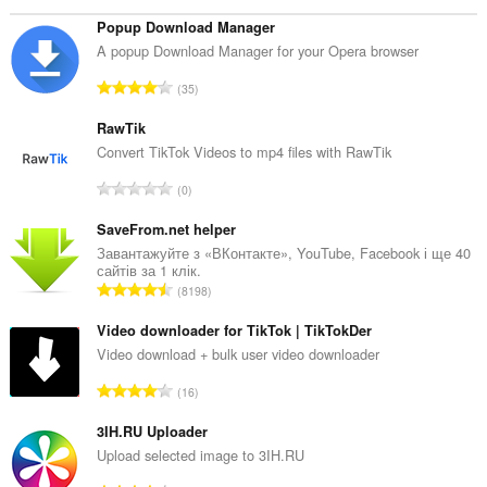
the
system
Popup Download Manager
tray.
A popup Download Manager for your Opera browser
З
35
а
г
RawTik
а
Convert TikTok Videos to mp4 files with RawTik
л
З
0
ь
а
н
г
SaveFrom.net helper
а
а
Завантажуйте з «ВКонтакте», YouTube, Facebook і ще 40
к
сайтів за 1 клік.
л
і
З
8198
ь
л
а
н
ь
г
Video downloader for TikTok | TikTokDer
а
к
а
Video download + bulk user video downloader
к
і
л
і
З
с
16
ь
л
а
т
н
ь
г
3IH.RU Uploader
ь
а
к
а
о
Upload selected image to 3IH.RU
к
і
л
ц
і