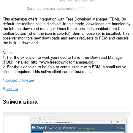
Загальна кількість оцінювачів:
117
This extension offers integration with Free Download Manager (FDM). By
default the toolbar icon is disabled. In this mode, downloads are handled by
the internal download manager. Once the extension is enabled from the
toolbar button (when the icon is colorful), then an observer is installed. This
observer monitors new downloads and sends requests to FDM and cancels
the built-in download.
Notes:
1. For the extension to work you need to have Free Download Manager
(FDM) installed; http://www.freedownloadmanager.org/
2. For the extension to be able to communicate with FDM, a small native
client is required. This native client can be found at...
Показати більше
Дозволи
Знімок вікна
Це
розширення
може
отримувати
доступ
до
ваших