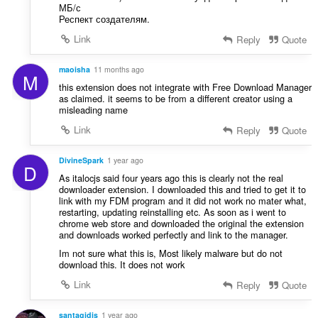
:
МБ/с
а
Респект создателям.
ч
і
Link
Reply
Quote
в
:
maoisha
11 months ago
M
this extension does not integrate with Free Download Manager
as claimed. it seems to be from a different creator using a
misleading name
Link
Reply
Quote
DivineSpark
1 year ago
D
As italocjs said four years ago this is clearly not the real
downloader extension. I downloaded this and tried to get it to
link with my FDM program and it did not work no mater what,
restarting, updating reinstalling etc. As soon as i went to
chrome web store and downloaded the original the extension
and downloads worked perfectly and link to the manager.
Im not sure what this is, Most likely malware but do not
download this. It does not work
Link
Reply
Quote
santagidis
1 year ago