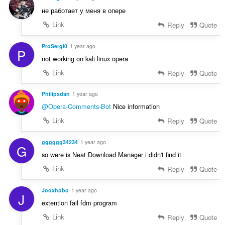
не работает у меня в опере
Link
Reply
Quote
ProSergi0
1 year ago
P
not working on kali linux opera
Link
Reply
Quote
Philipsdan
1 year ago
@Opera-Comments-Bot
Nice information
Link
Reply
Quote
gggggg34234
1 year ago
G
so were is Neat Download Manager i didn't find it
Link
Reply
Quote
Jooxhobo
1 year ago
J
extention fail fdm program
Link
Reply
Quote