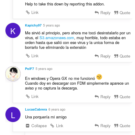
Help to take this down by reporting this addon.
Link
Reply
Quote
Kapichy97
5 years ago
K
Me sirvió al principio, pero ahora me tocó desinstalarlo por un
virus, el
S3.amazonaws.com
, muy horrible, todo estaba en
orden hasta que salió con ese virus y la unica forma de
borrarlo fue eliminando la extensión
Link
Reply
Quote
PolF7
5 years ago
En windows y Opera GX no me funcionó
Cuando doy en descargar con FDM simplemente aparece un
aviso y no captura la descarga.
Link
Reply
Quote
LucasCabrera
6 years ago
L
Una porquería mi amigo
Collapse
Link
Reply
Quote