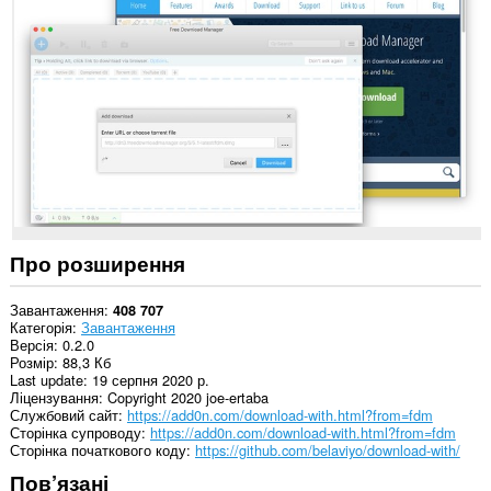
даних
на
усіх
сайтах.
This
extension
can
exchange
messages
with
programs
other
than
Opera.
Про розширення
This
extension
Завантаження
408 707
can
Категорія
Завантаження
create
Версія
0.2.0
rich
Розмір
88,3 Кб
notifications
Last update
19 серпня 2020 р.
and
Ліцензування
Copyright 2020 joe-ertaba
display
Службовий сайт
https://add0n.com/download-with.html?from=fdm
them
Сторінка супроводу
https://add0n.com/download-with.html?from=fdm
to
Сторінка початкового коду
https://github.com/belaviyo/download-with/
you
Пов’язані
in