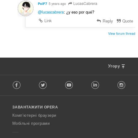
LucasCabrera
PolF7
5 years ago
@lucascabrera
: ¿y eso por qué?
Link
Reply
Quote
View forum thread
Угору
F
Facebook
Twitter
Youtube
LinkedIn
Instag
o
l
l
o
ЗАВАНТАЖИТИ OPERA
w
O
Комп’ютерні браузери
p
Мобільні програми
e
r