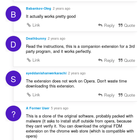
Babankov-Oleg
2 years ago
B
It actually works pretty good
Link
Reply
Quote
Deathbunny
2 years ago
D
Read the instructions, this is a companion extension for a 3rd
party program, and it works perfectly.
Link
Reply
Quote
syeddanishanwerkarachi
2 years ago
S
The extension does not work on Opera. Don't waste time
downloading this extension.
Link
Reply
Quote
A Former User
5 years ago
?
This is a clone of the original software, probably packed with
malware (it asks to install stuff outside from opera, because
they cant verify it. You can download the original FDM
extension on the chrome web store (which is compatible with
opera)