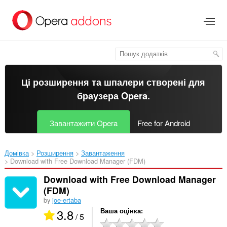
Перейти
до
основного
вмісту
Ці розширення та шпалери створені для
браузера Opera
.
Завантажити Opera
Free for Android
Домівка
Розширення
Завантаження
Download with Free Download Manager (FDM)‎
Download with Free Download Manager
(FDM)
by
joe-ertaba
3.8
Ваша оцінка
/ 5