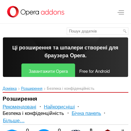
Перейти
до
основного
вмісту
Ці розширення та шпалери створені для
браузера Opera
.
Завантажити Opera
Free for Android
Домівка
Розширення
Безпека і конфіденційність
Розширення
Рекомендовані
Найкорисніші
Безпека і конфіденційність
Бічна панель
Впорядкування
Більше…
і
Opera Ad blocker
Opera Free VPN
Browsec VPN
uBlock Origin