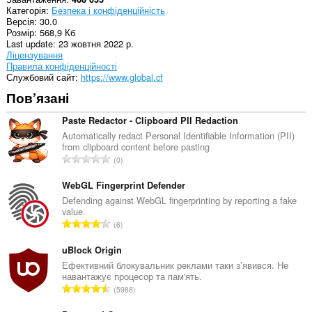
Це
Категорія
Безпека і конфіденційність
розширення
Версія
30.0
може
Розмір
568,9 Кб
отримувати
Last update
23 жовтня 2022 р.
доступ
Ліцензування
до
Правила конфіденційності
даних
Службовий сайт
https://www.global.cf
щодо
ваших
Пов’язані
вкладок
і
Paste Redactor - Clipboard PII Redaction
журналу
перегляду.
Automatically redact Personal Identifiable Information (PII)
from clipboard content before pasting
З
0
а
г
WebGL Fingerprint Defender
а
Defending against WebGL fingerprinting by reporting a fake
value.
л
З
6
ь
а
н
г
uBlock Origin
а
а
Ефективний блокувальник реклами таки з’явився. Не
к
навантажує процесор та пам'ять.
л
і
З
5988
ь
л
а
н
ь