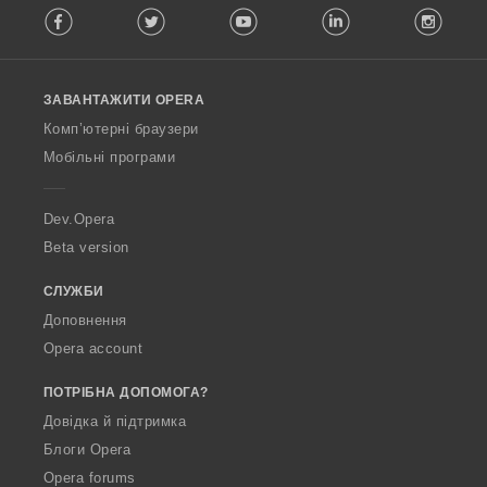
Facebook
Twitter
Youtube
LinkedIn
Instag
o
l
l
o
ЗАВАНТАЖИТИ OPERA
w
O
Комп’ютерні браузери
p
Мобільні програми
e
r
a
Dev.Opera
Beta version
СЛУЖБИ
Доповнення
Opera account
ПОТРІБНА ДОПОМОГА?
Довідка й підтримка
Блоги Opera
Opera forums