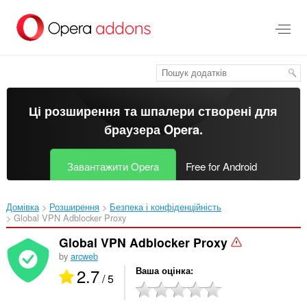
Перейти
до
основного
вмісту
Ці розширення та шпалери створені для
браузера Opera
.
Завантажити Opera
Free for Android
Домівка
Розширення
Безпека і конфіденційність
Global VPN Adblocker Proxy‎
Global VPN Adblocker Proxy
by
arcweb
2.7
Ваша оцінка
/ 5