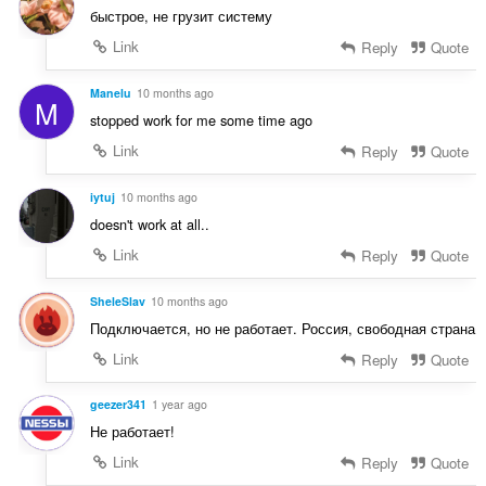
т
н
быстрое, не грузит систему
і
ь
ю
в
о
Link
Reply
Quote
в
:
ц
а
і
Manelu
10 months ago
ч
M
н
і
stopped work for me some time ago
ю
в
Link
Reply
Quote
в
:
а
ч
iytuj
10 months ago
і
doesn't work at all..
в
Link
Reply
Quote
:
SheleSlav
10 months ago
Подключается, но не работает. Россия, свободная страна
Link
Reply
Quote
geezer341
1 year ago
Не работает!
Link
Reply
Quote