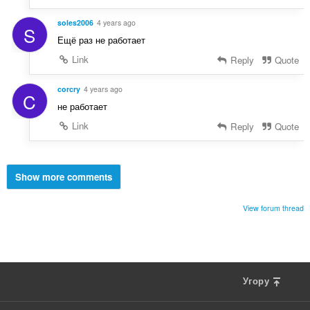
soles2006
4 years ago
S
Ещё раз не работает
Link
Reply
Quote
corcry
4 years ago
C
не работает
Link
Reply
Quote
Show more comments
View forum thread
Угору
F