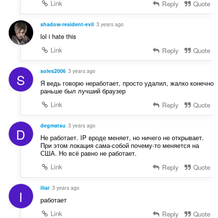
Link
Reply
Quote
shadow-resident-evil
3 years ago
lol i hate this
Link
Reply
Quote
soles2006
3 years ago
S
Я ведь говорю неработает, просто удалил, жалко конечно
раньше был лучший браузер
Link
Reply
Quote
degmatsu
3 years ago
D
Не работает. IP вроде меняет, но ничего не открывает.
При этом локация сама-собой почему-то меняется на
США. Но всё равно не работает.
Link
Reply
Quote
iliar
3 years ago
I
работает
Link
Reply
Quote