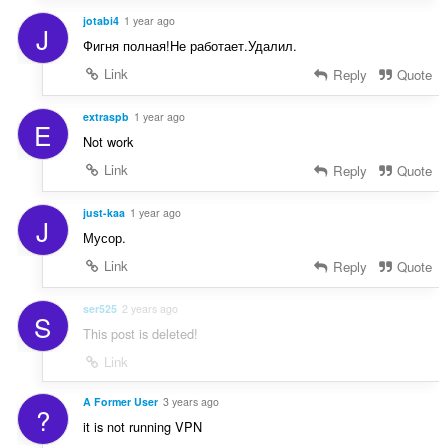
jotabi4
1 year ago
J
Фигня полная!Не работает.Удалил.
Link
Reply
Quote
extraspb
1 year ago
E
Not work
Link
Reply
Quote
just-kaa
1 year ago
J
Мусор.
Link
Reply
Quote
ser525
2 years ago
S
This post is deleted!
Link
A Former User
3 years ago
?
it is not running VPN