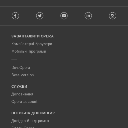
F
Facebook
Twitter
Youtube
LinkedIn
Instag
o
l
l
o
ЗАВАНТАЖИТИ OPERA
w
O
Комп’ютерні браузери
p
Мобільні програми
e
r
a
Dev.Opera
Beta version
СЛУЖБИ
Доповнення
Opera account
ПОТРІБНА ДОПОМОГА?
Довідка й підтримка