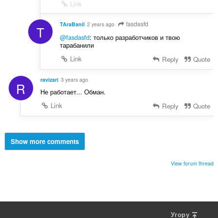
Link
fasdasfd
TAraBanil
2 years ago
T
@fasdasfd
: только разработчиков и твою
тарабанили
Link
Reply
Quote
ravizari
3 years ago
R
Не работает... Обман.
Link
Reply
Quote
Show more comments
View forum thread
Угору