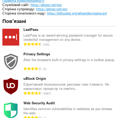
Правила конфіденційності
Службовий сайт
https://whoer.net/vpn
Сторінка супроводу
https://whoer.net/vpn
Сторінка початкового коду
https://bitbucket.org/whoerdev/opera-ext
Пов’язані
LastPass
LastPass is an award-winning password manager for secure
credential management on any device.
З
334
а
г
Privacy Settings
а
Alter the browser's built-in privacy settings in a toolbar popup
л
З
5
ь
а
н
г
uBlock Origin
а
а
Ефективний блокувальник реклами таки з’явився. Не
к
навантажує процесор та пам'ять.
л
і
З
5987
ь
л
а
н
ь
г
Web Security Audit
а
к
а
Identifies common vulnerabilities in websites as you browse
к
і
the web.
л
і
З
с
1