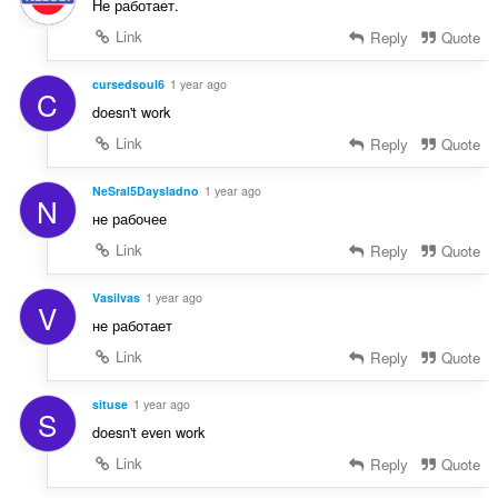
Не работает.
Link
Reply
Quote
cursedsoul6
1 year ago
C
doesn't work
Link
Reply
Quote
NeSral5Daysladno
1 year ago
N
не рабочее
Link
Reply
Quote
Vasilvas
1 year ago
V
не работает
Link
Reply
Quote
situse
1 year ago
S
doesn't even work
Link
Reply
Quote