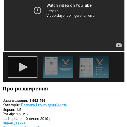
сайтах.
Це
розширення
може
виконувати
обробку
пов’язаних
із
конфіденційністю
параметрів.
Це
розширення
може
отримувати
доступ
до
параметрів
Про розширення
роботи
з
проксі-
Завантаження
1 962 499
сервером.
Категорія
Безпека і конфіденційність
Версія
1.5
Розмір
1,2 Мб
Last update
10 липня 2019 р.
Ліцензування