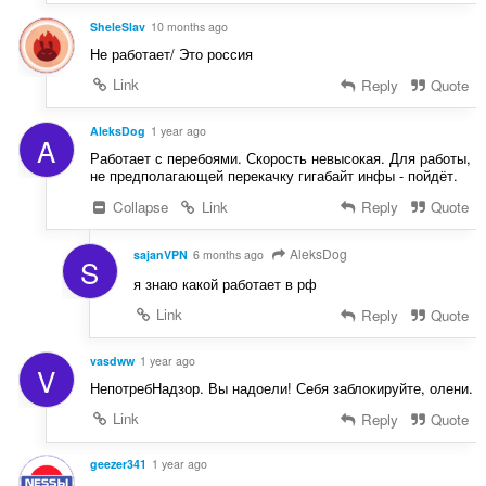
ц
а
і
SheleSlav
10 months ago
ч
н
і
Не работает/ Это россия
ю
в
Link
Reply
Quote
в
:
а
ч
AleksDog
1 year ago
A
і
Работает с перебоями. Скорость невысокая. Для работы,
в
не предполагающей перекачку гигабайт инфы - пойдёт.
:
Collapse
Link
Reply
Quote
AleksDog
sajanVPN
6 months ago
S
я знаю какой работает в рф
Link
Reply
Quote
vasdww
1 year ago
V
НепотребНадзор. Вы надоели! Себя заблокируйте, олени.
Link
Reply
Quote
geezer341
1 year ago