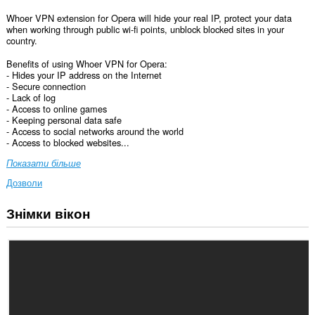
Whoer VPN extension for Opera will hide your real IP, protect your data
when working through public wi-fi points, unblock blocked sites in your
country.
Benefits of using Whoer VPN for Opera:
- Hides your IP address on the Internet
- Secure connection
- Lack of log
- Access to online games
- Keeping personal data safe
- Access to social networks around the world
- Access to blocked websites...
Показати більше
Дозволи
Знімки вікон
Це
розширення
може
отримувати
доступ
до
ваших
даних
на
усіх