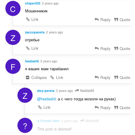
chiper333
2 years ago
C
Мошенникик
Link
Reply
Quote
zacccpanets
2 years ago
Z
отребье
Link
Reply
Quote
fasdasfd
3 years ago
F
я ваших мам тарабанил
Collapse
Link
Reply
Quote
fasdasfd
zloy-perets
3 years ago
Z
@fasdasfd
: а с чего тогда мозоли на руках)
Link
Reply
Quote
fasdasfd
A Former User
3 years ago
?
This post is deleted!