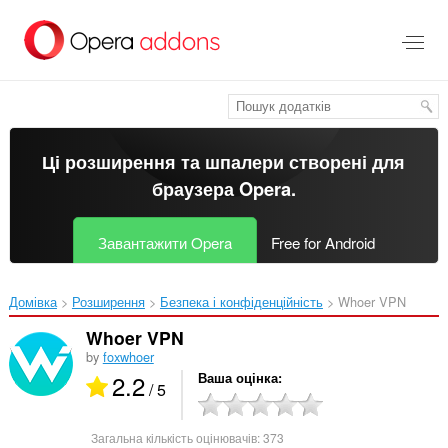
Перейти
до
основного
вмісту
Ці розширення та шпалери створені для
браузера Opera
.
Завантажити Opera
Free for Android
Домівка
Розширення
Безпека і конфіденційність
Whoer VPN‎
Whoer VPN
by
foxwhoer
2.2
Ваша оцінка
/ 5
Загальна кількість оцінювачів:
373