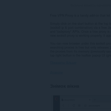
Загальна кількість оцінювачі
Free VPN Proxy is a handy add-on that let y
Simply click on the start button at the top l
(socks5 ip & port combination) via a free Ja
and "pubproxy" APIs. Once a free proxy is r
new socks5 proxy is working properly, it appl
You can now browser under this socks5 prox
searching proxies is free but only releases 
the proxies from its memory (previously save
top right button in the toolbar popup UI (gre
Показати більше
Дозволи
Це
Знімок вікна
розширення
може
отримувати
доступ
до
ваших
даних