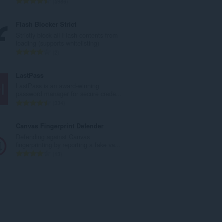
З
5986
н
а
а
г
Flash Blocker Strict
к
а
Strictly block all Flash contents from
і
л
loading (supports whitelisting)
л
ь
З
2
ь
н
а
к
а
г
LastPass
і
к
а
LastPass is an award-winning
с
і
л
password manager for secure crede...
т
л
ь
З
334
ь
ь
н
а
о
к
а
г
Canvas Fingerprint Defender
ц
і
к
а
Defending against Canvas
і
с
і
л
fingerprinting by reporting a fake va...
н
т
л
ь
З
13
ю
ь
ь
н
а
в
о
к
а
г
а
ц
і
к
а
ч
і
с
і
л
і
н
т
л
ь
в
ю
ь
ь
н
:
в
о
к