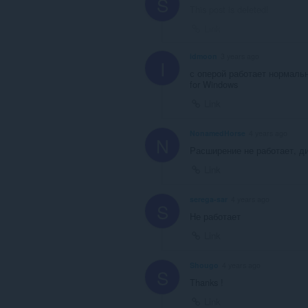
S
This post is deleted!
Link
idmoon
3 years ago
I
с оперой работает нормаль
for Windows
Link
NonamedHorse
4 years ago
N
Расширение не работает, ди
Link
serega-sar
4 years ago
S
Не работает
Link
Shougo
4 years ago
S
Thanks !
Link