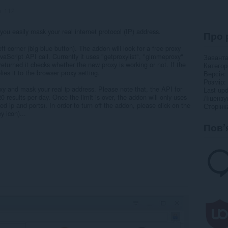
в:
112
ou easily mask your real internet protocol (IP) address.
Про 
eft corner (big blue button). The addon will look for a free proxy
vaScript API call. Currently it uses "getproxylist", "gimmeproxy"
Завант
eturned it checks whether the new proxy is working or not. If the
Категор
ies it to the browser proxy setting.
Версія
Розмір
y and mask your real ip address. Please note that, the API for
Last up
20 results per day. Once the limit is over, the addon will only uses
Ліцензу
d ip and ports). In order to turn off the addon, please click on the
Сторінк
y icon)...
Пов’