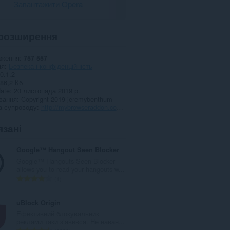
Завантажити Opera
розширення
аження
757 557
ія
Безпека і конфіденційність
0.1.2
86,2 Кб
date
20 листопада 2019 р.
вання
Copyright 2019 jeremybenthum
а супроводу
http://mybrowseraddon.com/private-network.html
язані
Google™ Hangout Seen Blocker
Google™ Hangouts Seen Blocker
allows you to read your hangouts w...
З
1
а
г
uBlock Origin
а
Ефективний блокувальник
л
реклами таки з’явився. Не наван...
ь