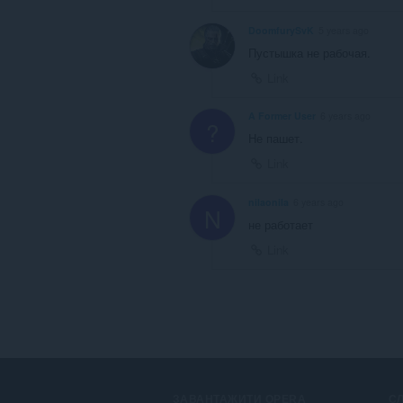
DoomfurySvK
5 years ago
Пустышка не рабочая.
Link
A Former User
6 years ago
?
Не пашет.
Link
nilaonila
6 years ago
N
не работает
Link
ЗАВАНТАЖИТИ OPERA
С