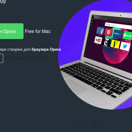
яду
и Opera
Free for Mac
Log in to post
ери створені для
браузера Opera
.
отает в свободной россии
Reply
Quote
Reply
Quote
Reply
Quote