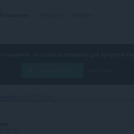
Розширення
Wallpapers
Розробка
розширення та шпалери створені для
браузера Op
Завантажити Opera
Free for Mac
денційність
Free VPN Proxy‎
інка