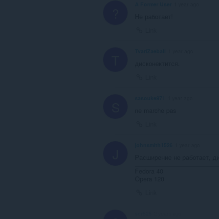
A Former User
1 year ago
?
Не работает!
Link
TvariZaebali
1 year ago
T
дисконектится.
Link
sasouke971
1 year ago
S
ne marche pas
Link
johnsmith1526
1 year ago
J
Расширение не работает, ди
Fedora 40
Opera 120
Link
ser525
2 years ago