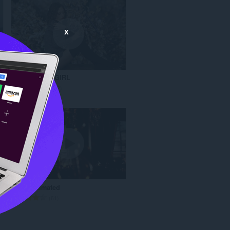
x
ATTRACTIVE GIRL
T
102
o
p
l
a
m
o
y
s
a
Malec animated
y
T
61
ı
o
s
p
ı
l