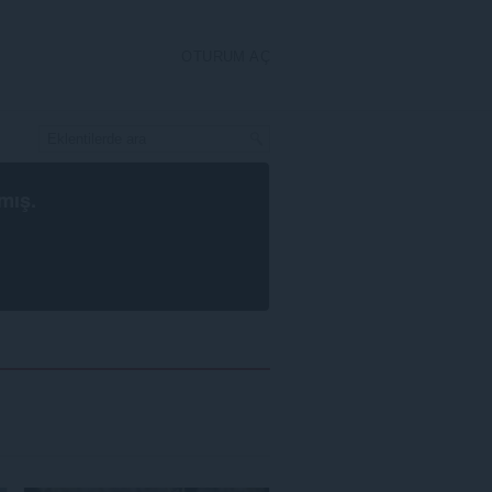
OTURUM AÇ
mış.