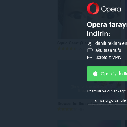
Opera tarayı
indirin:
dahili reklam en
Squid Game (X-at Graphics)
W
T
32
akü tasarrufu
o
ücretsiz VPN
p
l
a
Opera'yı İndi
m
o
y
Uzantılar ve duvar kağıtl
s
a
Tümünü görüntüle
Browser for the real you (kung-fu)
r
y
T
49
ı
o
s
p
ı
l