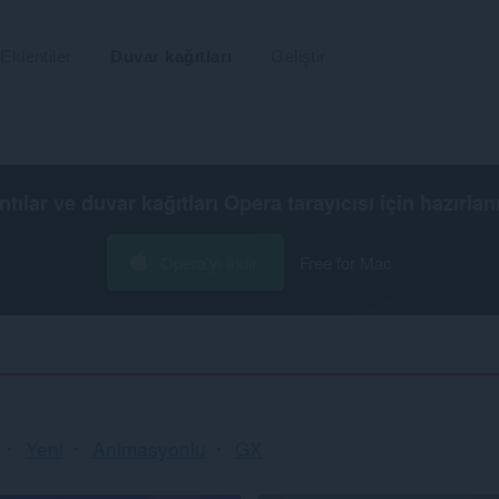
Eklentiler
Duvar kağıtları
Geliştir
ntılar ve duvar kağıtları
Opera tarayıcısı
için hazırlan
Opera'yı İndir
Free for Mac
Yeni
Animasyonlu
GX