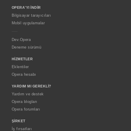
o
OPERA'YI İNDIR
w
O
Bilgisayar tarayıcıları
p
Mobil uygulamalar
e
r
a
Dev.Opera
Deneme sürümü
HIZMETLER
Eklentiler
Opera hesabı
YARDIM MI GEREKLI?
Yardım ve destek
Opera blogları
Opera forumları
ŞIRKET
İş fırsatları