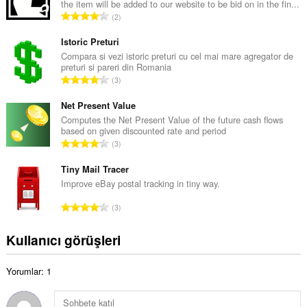
the item will be added to our website to be bid on in the fin...
a
T
2
m
o
o
p
Istoric Preturi
y
l
Compara si vezi istoric preturi cu cel mai mare agregator de
s
preturi si pareri din Romania
a
a
T
3
m
y
o
o
ı
p
Net Present Value
y
s
l
Computes the Net Present Value of the future cash flows
s
ı
based on given discounted rate and period
a
a
T
:
3
m
y
o
o
ı
p
Tiny Mail Tracer
y
s
l
Improve eBay postal tracking in tiny way.
s
ı
a
a
T
:
3
m
y
o
o
ı
p
Kullanıcı görüşleri
y
s
l
s
ı
a
a
:
Yorumlar: 1
m
y
o
ı
y
s