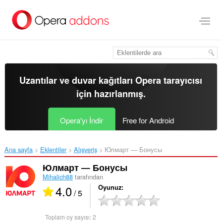
Ana
içeriğe
git
Uzantılar ve duvar kağıtları
Opera tarayıcısı
için hazırlanmış.
Opera'yı İndir
Free for Android
Ana sayfa
Eklentiler
Alışveriş
Юлмарт — Бонусы‎
Юлмарт — Бонусы
Mihalich88
tarafından
4.0
Oyunuz
/ 5
Toplam oy sayısı:
2