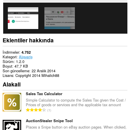
Eklentiler hakkında
İndirmeler
4.752
Kategori
Alışveriş
Sürüm
1.2.0
Boyut
47,7 KB
Son güncelleme
22 Aralık 2014
Lisans
Copyright 2014 Mihalich88
Alakali
Sales Tax Calculator
Simple Calculator to compute the Sales Tax given the Cost /
Prices of goods or services and the applicable tax amount
T
1
o
p
AuctionStealer Snipe Tool
l
Places a Snipe button on eBay auction pages. When clicked,