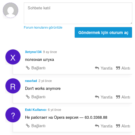
o
ı
y
s
s
ı
a
:
y
Forum konularını görüntüle
ı
Göndermek için oturum aç
s
ı
:
Xetyno134
9 ay önce
X
полезная штука
Bağlantı
Yanıtla
Alıntı
rasofad
2 yıl önce
R
Don't works anymore
Bağlantı
Yanıtla
Alıntı
Eski Kullanıcı
6 yıl önce
?
Не работает на Opera версия — 63.0.3368.88
Bağlantı
Yanıtla
Alıntı