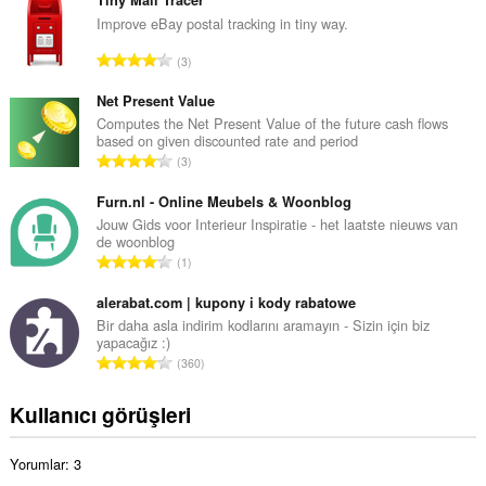
p
l
Improve eBay postal tracking in tiny way.
a
T
3
m
o
o
p
Net Present Value
y
l
Computes the Net Present Value of the future cash flows
s
based on given discounted rate and period
a
a
T
3
m
y
o
o
ı
p
Furn.nl - Online Meubels & Woonblog
y
s
l
Jouw Gids voor Interieur Inspiratie - het laatste nieuws van
s
ı
de woonblog
a
a
T
:
1
m
y
o
o
ı
p
alerabat.com | kupony i kody rabatowe
y
s
l
Bir daha asla indirim kodlarını aramayın - Sizin için biz
s
ı
yapacağız :)
a
a
T
:
360
m
y
o
o
ı
p
Kullanıcı görüşleri
y
s
l
s
ı
a
a
:
Yorumlar: 3
m
y