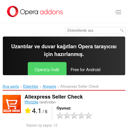
Ana
içeriğe
git
Uzantılar ve duvar kağıtları
Opera tarayıcısı
için hazırlanmış.
Opera'yı İndir
Free for Android
Ana sayfa
Eklentiler
Alışveriş
Aliexpress Seller Check‎
Aliexpress Seller Check
ffffx029a
tarafından
4.1
Oyunuz
/ 5
Toplam oy sayısı:
12