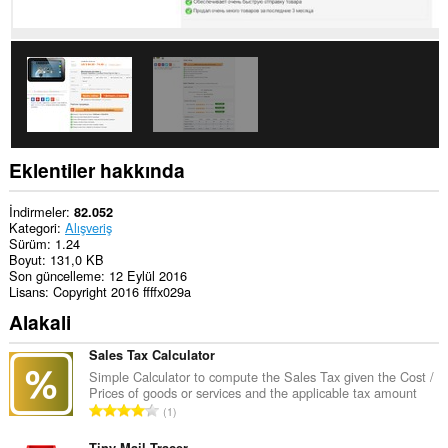
Eklentiler hakkında
İndirmeler
82.052
Kategori
Alışveriş
Sürüm
1.24
Boyut
131,0 KB
Son güncelleme
12 Eylül 2016
Lisans
Copyright 2016 ffffx029a
Alakali
Sales Tax Calculator
Simple Calculator to compute the Sales Tax given the Cost /
Prices of goods or services and the applicable tax amount
T
1
o
Tiny Mail Tracer