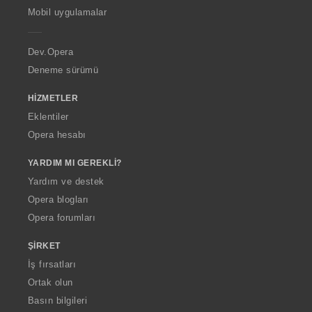
p
Mobil uygulamalar
e
r
a
Dev.Opera
Deneme sürümü
HIZMETLER
Eklentiler
Opera hesabı
YARDIM MI GEREKLI?
Yardım ve destek
Opera blogları
Opera forumları
ŞIRKET
İş fırsatları
Ortak olun
Basın bilgileri