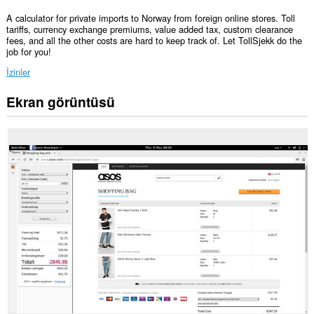
A calculator for private imports to Norway from foreign online stores. Toll
tariffs, currency exchange premiums, value added tax, custom clearance
fees, and all the other costs are hard to keep track of. Let TollSjekk do the
job for you!
İzinler
Ekran görüntüsü
Bu
eklenti,
kenar
çubuğuna
bir
düğme
ekleyecek.