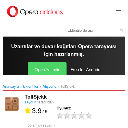
Ana
içeriğe
git
Uzantılar ve duvar kağıtları
Opera tarayıcısı
için hazırlanmış.
Opera'yı İndir
Free for Android
Ana sayfa
Eklentiler
Alışveriş
TollSjekk‎
TollSjekk
aeyoun
tarafından
3.9
Oyunuz
/ 5
Toplam oy sayısı:
7