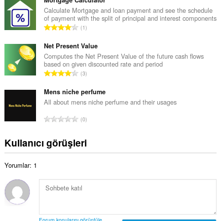
p
y
l
Calculate Mortgage and loan payment and see the schedule
s
of payment with the split of principal and interest components
a
a
T
1
m
y
o
o
ı
p
Net Present Value
y
s
l
Computes the Net Present Value of the future cash flows
s
ı
based on given discounted rate and period
a
a
T
:
3
m
y
o
o
ı
p
Mens niche perfume
y
s
l
All about mens niche perfume and their usages
s
ı
a
a
T
:
0
m
y
o
o
ı
p
Kullanıcı görüşleri
y
s
l
s
ı
a
a
:
Yorumlar: 1
m
y
o
ı
y
s
s
ı
a
:
y
Forum konularını görüntüle