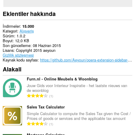
Eklentiler hakkında
İndirmeler
15.000
Kategori
Alışveriş
Sürüm
1.0.2
Boyut
12,0 KB
Son güncelleme
08 Haziran 2015
Lisans
Copyright 2015 aeyoun
Gizlilik sözleşmesi
Kaynak kodu sayfası
https://github.com/Aeyoun/opera-extension-sidebar-boilerplate
Alakali
Furn.nl - Online Meubels & Woonblog
Jouw Gids voor Interieur Inspiratie - het laatste nieuws van
de woonblog
T
1
o
p
Sales Tax Calculator
l
Simple Calculator to compute the Sales Tax given the Cost /
Prices of goods or services and the applicable tax amount
a
T
1
m
o
o
Mortgage Calculator