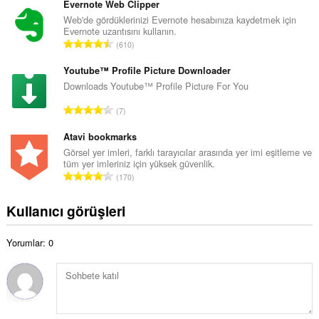
p
Evernote Web Clipper
y
l
Web'de gördüklerinizi Evernote hesabınıza kaydetmek için
s
Evernote uzantısını kullanın.
a
a
T
610
m
y
o
o
ı
p
Youtube™ Profile Picture Downloader
y
s
l
Downloads Youtube™ Profile Picture For You
s
ı
a
a
T
:
7
m
y
o
o
ı
p
Atavi bookmarks
y
s
l
Görsel yer imleri, farklı tarayıcılar arasında yer imi eşitleme ve
s
ı
tüm yer imleriniz için yüksek güvenlik.
a
a
T
:
170
m
y
o
o
ı
p
Kullanıcı görüşleri
y
s
l
s
ı
a
a
:
Yorumlar: 0
m
y
o
ı
y
s
s
ı
a
:
y