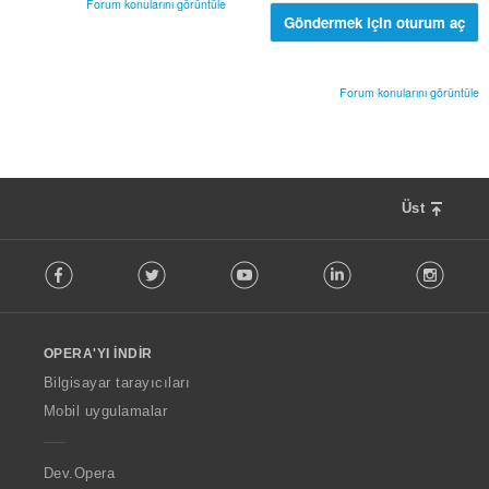
Forum konularını görüntüle
ı
Göndermek için oturum aç
s
ı
:
Forum konularını görüntüle
Üst
F
Facebook
Twitter
Youtube
LinkedIn
Instag
o
l
l
o
OPERA'YI İNDIR
w
O
Bilgisayar tarayıcıları
p
Mobil uygulamalar
e
r
a
Dev.Opera