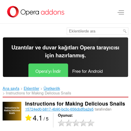
Ana
içeriğe
git
Uzantılar ve duvar kağıtları
Opera tarayıcısı
için hazırlanmış.
Opera'yı İndir
Free for Android
Ana sayfa
Eklentiler
Üretkenlik
Instructions for Making Delicious Snails‎
Instructions for Making Delicious Snails
15724ed0-b817-4b90-bc3c-656cbdfba2e5
tarafından
4.1
Oyunuz
/ 5