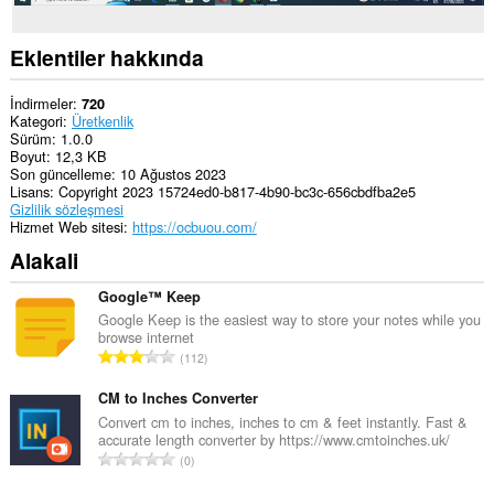
Eklentiler hakkında
İndirmeler
720
Kategori
Üretkenlik
Sürüm
1.0.0
Boyut
12,3 KB
Son güncelleme
10 Ağustos 2023
Lisans
Copyright 2023 15724ed0-b817-4b90-bc3c-656cbdfba2e5
Gizlilik sözleşmesi
Hizmet Web sitesi
https://ocbuou.com/
Alakali
Google™ Keep
Google Keep is the easiest way to store your notes while you
browse internet
T
112
o
p
CM to Inches Converter
l
Convert cm to inches, inches to cm & feet instantly. Fast &
accurate length converter by https://www.cmtoinches.uk/
a
T
0
m
o
o