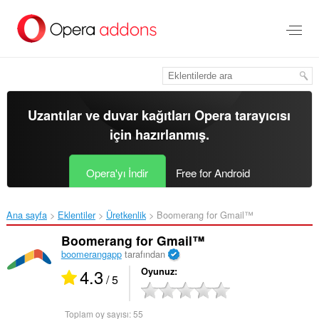
Ana
içeriğe
git
Uzantılar ve duvar kağıtları
Opera tarayıcısı
için hazırlanmış.
Opera'yı İndir
Free for Android
Ana sayfa
Eklentiler
Üretkenlik
Boomerang for Gmail™‎
Boomerang for Gmail™
boomerangapp
tarafından
4.3
Oyunuz
/ 5
Toplam oy sayısı:
55