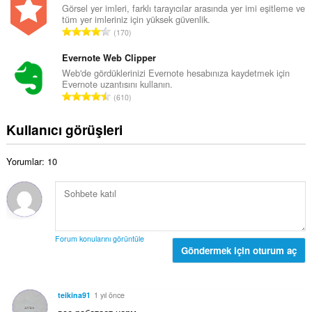
s
l
Görsel yer imleri, farklı tarayıcılar arasında yer imi eşitleme ve
s
ı
tüm yer imleriniz için yüksek güvenlik.
a
a
T
:
170
m
y
o
o
ı
p
Evernote Web Clipper
y
s
l
Web'de gördüklerinizi Evernote hesabınıza kaydetmek için
s
ı
Evernote uzantısını kullanın.
a
a
T
:
610
m
y
o
o
ı
p
Kullanıcı görüşleri
y
s
l
s
ı
a
a
:
Yorumlar: 10
m
y
o
ı
y
s
s
ı
a
:
y
Forum konularını görüntüle
ı
Göndermek için oturum aç
s
ı
:
teikina91
1 yıl önce