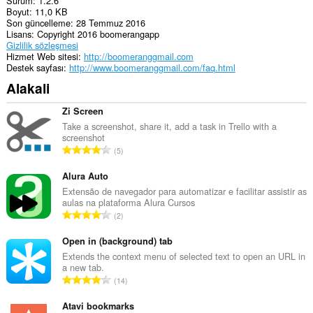
Sürüm
1.2.6
Boyut
11,0 KB
Son güncelleme
28 Temmuz 2016
Lisans
Copyright 2016 boomerangapp
Gizlilik sözleşmesi
Hizmet Web sitesi
http://boomeranggmail.com
Destek sayfası
http://www.boomeranggmail.com/faq.html
Alakali
Zi Screen
Take a screenshot, share it, add a task in Trello with a
screenshot
T
5
o
p
Alura Auto
l
Extensão de navegador para automatizar e facilitar assistir as
aulas na plataforma Alura Cursos
a
T
2
m
o
o
p
Open in (background) tab
y
l
Extends the context menu of selected text to open an URL in
s
a new tab.
a
a
T
14
m
y
o
o
ı
p
Atavi bookmarks
y