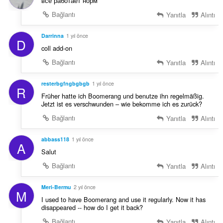
все работает норм
Bağlantı
Yanıtla
Alıntı
Darrinna
1 yıl önce
D
coll add-on
Bağlantı
Yanıtla
Alıntı
resterbgfngbgbgb
1 yıl önce
R
Früher hatte ich Boomerang und benutze ihn regelmäßig.
Jetzt ist es verschwunden – wie bekomme ich es zurück?
Bağlantı
Yanıtla
Alıntı
abbass118
1 yıl önce
A
Salut
Bağlantı
Yanıtla
Alıntı
Meri-Bermu
2 yıl önce
M
I used to have Boomerang and use it regularly. Now it has
disappeared -- how do I get it back?
Bağlantı
Yanıtla
Alıntı