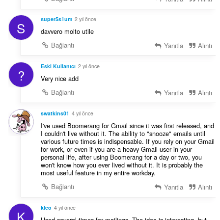
super5s1um
2 yıl önce
S
davvero molto utile
Bağlantı
Yanıtla
Alıntı
Eski Kullanıcı
2 yıl önce
?
Very nice add
Bağlantı
Yanıtla
Alıntı
swatkins01
4 yıl önce
I've used Boomerang for Gmail since it was first released, and
I couldn't live without it. The ability to "snooze" emails until
various future times is indispensable. If you rely on your Gmail
for work, or even if you are a heavy Gmail user in your
personal life, after using Boomerang for a day or two, you
won't know how you ever lived without it. It is probably the
most useful feature in my entire workday.
Bağlantı
Yanıtla
Alıntı
kleo
4 yıl önce
K
Used several times for mailings. The idea is interesting, but