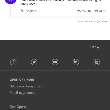
rarely useful.
Bağlantı
Yanıtla
Alıntı
Forum konularını görüntüle
Üst
F
Facebook
Twitter
Youtube
LinkedIn
Instag
o
l
l
o
OPERA'YI İNDIR
w
O
Bilgisayar tarayıcıları
p
Mobil uygulamalar
e
r
a
Dev.Opera