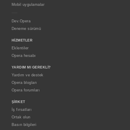
p
Mobil uygulamalar
e
r
a
Dev.Opera
Deneme sürümü
HIZMETLER
Eklentiler
Opera hesabı
YARDIM MI GEREKLI?
Yardım ve destek
Opera blogları
Opera forumları
ŞIRKET
İş fırsatları
Ortak olun
Basın bilgileri