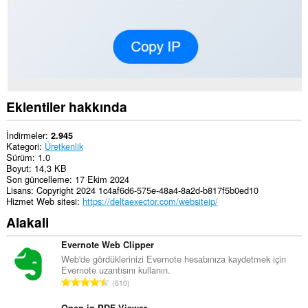
Eklentiler hakkında
İndirmeler
2.945
Kategori
Üretkenlik
Sürüm
1.0
Boyut
14,3 KB
Son güncelleme
17 Ekim 2024
Lisans
Copyright 2024 1c4af6d6-575e-48a4-8a2d-b817f5b0ed10
Hizmet Web sitesi
https://deltaexector.com/websiteip/
Alakali
Evernote Web Clipper
Web'de gördüklerinizi Evernote hesabınıza kaydetmek için
Evernote uzantısını kullanın.
T
610
o