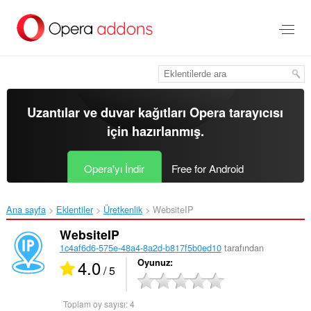
Ana
içeriğe
git
Uzantılar ve duvar kağıtları
Opera tarayıcısı
için hazırlanmış.
Opera'yı İndir
Free for Android
Ana sayfa
Eklentiler
Üretkenlik
WebsiteIP‎
WebsiteIP
1c4af6d6-575e-48a4-8a2d-b817f5b0ed10
tarafından
4.0
Oyunuz
/ 5
Toplam oy sayısı:
4