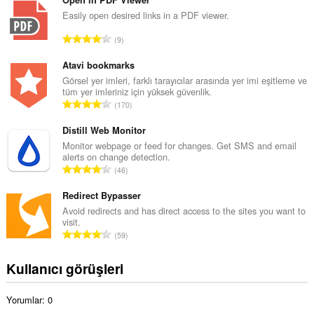
p
Open in PDF Viewer
l
Easily open desired links in a PDF viewer.
a
T
9
m
o
o
p
Atavi bookmarks
y
l
Görsel yer imleri, farklı tarayıcılar arasında yer imi eşitleme ve
s
tüm yer imleriniz için yüksek güvenlik.
a
a
T
170
m
y
o
o
ı
p
Distill Web Monitor
y
s
l
Monitor webpage or feed for changes. Get SMS and email
s
ı
alerts on change detection.
a
a
T
:
46
m
y
o
o
ı
p
Redirect Bypasser
y
s
l
Avoid redirects and has direct access to the sites you want to
s
ı
visit.
a
a
T
:
59
m
y
o
o
ı
p
Kullanıcı görüşleri
y
s
l
s
ı
a
a
:
Yorumlar: 0
m
y