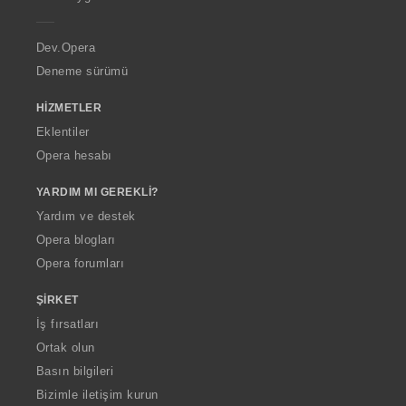
e
r
a
Dev.Opera
Deneme sürümü
HIZMETLER
Eklentiler
Opera hesabı
YARDIM MI GEREKLI?
Yardım ve destek
Opera blogları
Opera forumları
ŞIRKET
İş fırsatları
Ortak olun
Basın bilgileri
Bizimle iletişim kurun