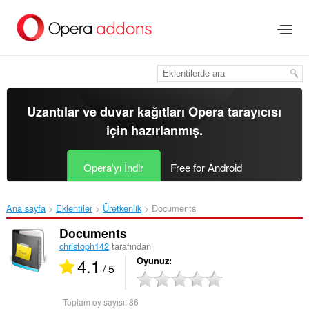
Ana
içeriğe
git
Uzantılar ve duvar kağıtları
Opera tarayıcısı
için hazırlanmış.
Opera'yı İndir
Free for Android
Ana sayfa
Eklentiler
Üretkenlik
Documents‎
Documents
christoph142
tarafından
4.1
Oyunuz
/ 5
Toplam oy sayısı:
86