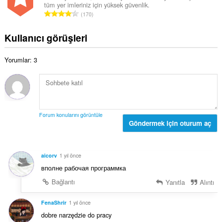
s
ı
tüm yer imleriniz için yüksek güvenlik.
a
a
T
:
170
m
y
o
o
ı
p
Kullanıcı görüşleri
y
s
l
s
ı
a
a
:
Yorumlar: 3
m
y
o
ı
y
s
s
ı
a
:
y
Forum konularını görüntüle
ı
Göndermek için oturum aç
s
ı
:
aicorv
1 yıl önce
вполне рабочая программка
Bağlantı
Yanıtla
Alıntı
FenaShrir
1 yıl önce
dobre narzędzie do pracy