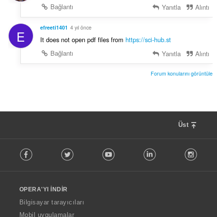
Bağlantı
Yanıtla
Alıntı
efreeti1401
4 yıl önce
E
It does not open pdf files from
https://sci-hub.st
Bağlantı
Yanıtla
Alıntı
Forum konularını görüntüle
Üst
F
Facebook
Twitter
Youtube
LinkedIn
Instag
o
l
l
o
OPERA'YI İNDIR
w
O
Bilgisayar tarayıcıları
p
Mobil uygulamalar