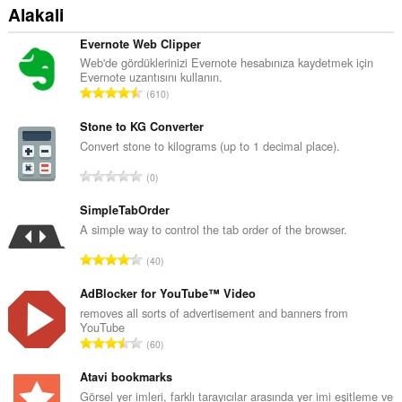
Alakali
Evernote Web Clipper
Web'de gördüklerinizi Evernote hesabınıza kaydetmek için
Evernote uzantısını kullanın.
T
610
o
p
Stone to KG Converter
l
Convert stone to kilograms (up to 1 decimal place).
a
T
0
m
o
o
p
SimpleTabOrder
y
l
A simple way to control the tab order of the browser.
s
a
a
T
40
m
y
o
o
ı
p
AdBlocker for YouTube™ Video
y
s
l
removes all sorts of advertisement and banners from
s
ı
YouTube
a
a
T
:
60
m
y
o
o
ı
p
Atavi bookmarks
y
s
l
Görsel yer imleri, farklı tarayıcılar arasında yer imi eşitleme ve