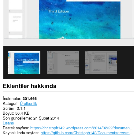
Eklentiler hakkında
İndirmeler
301.666
Kategori
Üretkenlik
Sürüm
3.1.1
Boyut
50,4 KB
Son güncelleme
24 Şubat 2014
Lisans
Destek sayfası
https://christoph142.wordpress.com/2014/02/22/documents-3-1/
Kaynak kodu sayfası
https://github.com/Christoph142/Documents/tree/master/Chromium%20(.crx)