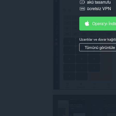
akü tasarrufu
ücretsiz VPN
Opera'yı İndi
Uzantılar ve duvar kağıtl
Tümünü görüntüle