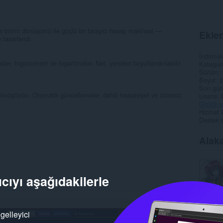
a birimi dönüşümü ile güçlü bir tarayıcı hesap makinesi —
Eklen
n tasarlandı.
İndirmel
ler, trigonometri ve logaritmalar. Net, yeniden boyutlandırılabilir
Kategori
Sürüm
Boyut
2
Son gün
dönüştürün. Otomatik güncellemeler, dahili hassasiyet ve ücretsiz
Lisans
Gizlilik
Hizmet 
Destek s
Alaka
cıyı aşağıdakilerle
gelleyici