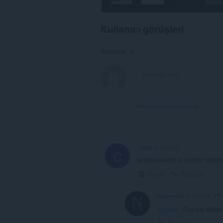
Kullanıcı görüşleri
Yorumlar: 2
Forum konularını görüntüle
Caiuk
4 ay önce
C
simplesmente a melhor calcul
Daralt
Bağlantı
Nearmelab
4 ay önce
@caiuk
: Thanks! What i