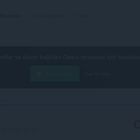
Eklentiler
Duvar kağıtları
Geliştir
ntılar ve duvar kağıtları
Opera tarayıcısı
için hazırlan
Opera'yı İndir
Free for Mac
om‎