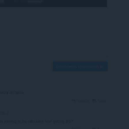
Göndermek için oturum aç
adora do opera
Yanıtla
Alıntı
Caiuk
s missing in the calculator from getting 5/5?