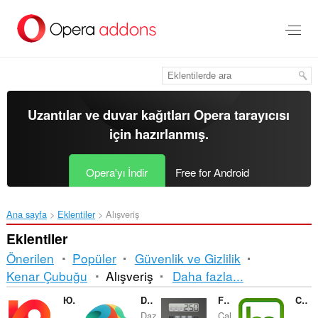
Ana
içeriğe
git
Uzantılar ve duvar kağıtları
Opera tarayıcısı
için hazırlanmış.
Opera'yı İndir
Free for Android
Ana sayfa
Eklentiler
Alışveriş
Eklentiler
Önerilen
Popüler
Güvenlik ve Gizlilik
Sıralama
Kenar Çubuğu
Alışveriş
Daha fazla...
ve
Юлмарт — Бонусы
Daz-Deals
Future Value Calculator
Cashback IT-Bestshopping
Daz
Cal