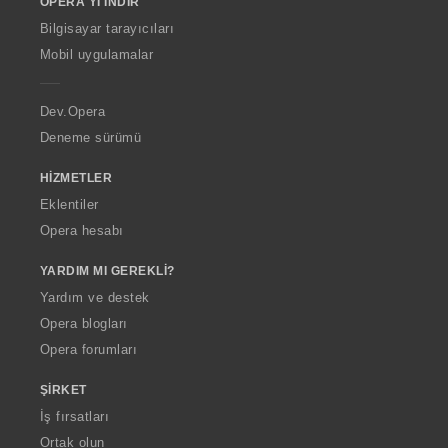
OPERA'YI İNDIR
w
O
Bilgisayar tarayıcıları
p
Mobil uygulamalar
e
r
a
Dev.Opera
Deneme sürümü
HIZMETLER
Eklentiler
Opera hesabı
YARDIM MI GEREKLI?
Yardım ve destek
Opera blogları
Opera forumları
ŞIRKET
İş fırsatları
Ortak olun