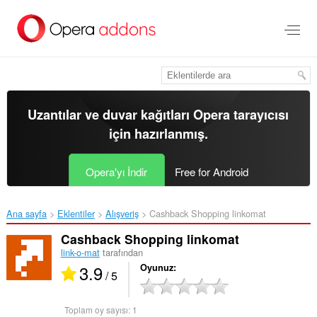
Ana
içeriğe
git
Uzantılar ve duvar kağıtları
Opera tarayıcısı
için hazırlanmış.
Opera'yı İndir
Free for Android
Ana sayfa
Eklentiler
Alışveriş
Cashback Shopping linkomat‎
Cashback Shopping linkomat
link-o-mat
tarafından
3.9
Oyunuz
/ 5
Toplam oy sayısı:
1