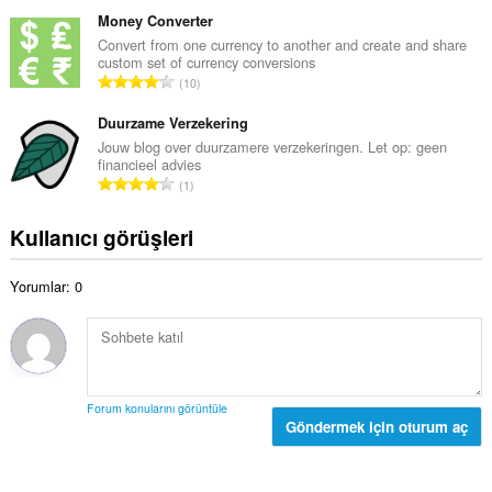
o
o
ı
p
Money Converter
y
s
l
Convert from one currency to another and create and share
s
ı
custom set of currency conversions
a
a
T
:
10
m
y
o
o
ı
p
Duurzame Verzekering
y
s
l
Jouw blog over duurzamere verzekeringen. Let op: geen
s
ı
financieel advies
a
a
T
:
1
m
y
o
o
ı
p
Kullanıcı görüşleri
y
s
l
s
ı
a
a
:
Yorumlar: 0
m
y
o
ı
y
s
s
ı
a
:
y
Forum konularını görüntüle
ı
Göndermek için oturum aç
s
ı
: