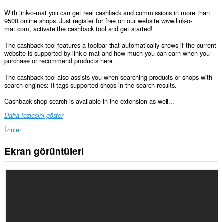
With link-o-mat you can get real cashback and commissions in more than
9500 online shops. Just register for free on our website www.link-o-
mat.com, activate the cashback tool and get started!
The cashback tool features a toolbar that automatically shows if the current
website is supported by link-o-mat and how much you can earn when you
purchase or recommend products here.
The cashback tool also assists you when searching products or shops with
search engines: It tags supported shops in the search results.
Cashback shop search is available in the extension as well...
Daha fazlasını göster
İzinler
Ekran görüntüleri
Bu
eklenti,
tüm
web
sitelerindeki
verilerinize
erişebilir.
Bu