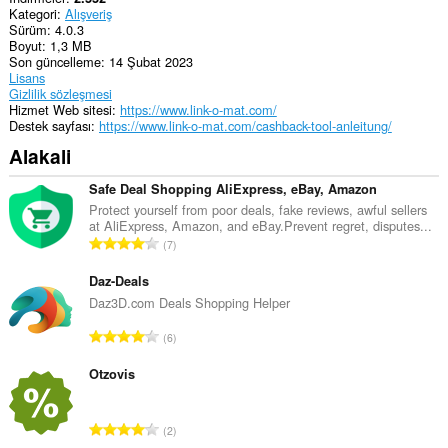
Kategori
Alışveriş
Sürüm
4.0.3
Boyut
1,3 MB
Son güncelleme
14 Şubat 2023
Lisans
Gizlilik sözleşmesi
Hizmet Web sitesi
https://www.link-o-mat.com/
Destek sayfası
https://www.link-o-mat.com/cashback-tool-anleitung/
Alakali
Safe Deal Shopping AliExpress, eBay, Amazon
Protect yourself from poor deals, fake reviews, awful sellers
at AliExpress, Amazon, and eBay.Prevent regret, disputes...
T
7
o
p
Daz-Deals
l
Daz3D.com Deals Shopping Helper
a
T
6
m
o
o
p
Otzovis
y
l
s
a
a
T
2
m
y