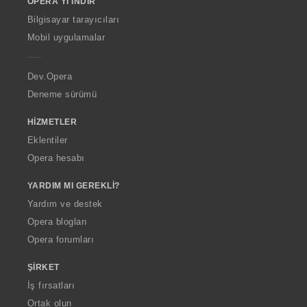
OPERA'YI İNDIR
w
O
Bilgisayar tarayıcıları
p
Mobil uygulamalar
e
r
a
Dev.Opera
Deneme sürümü
HIZMETLER
Eklentiler
Opera hesabı
YARDIM MI GEREKLI?
Yardım ve destek
Opera blogları
Opera forumları
ŞIRKET
İş fırsatları
Ortak olun