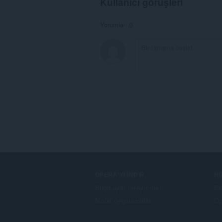
Kullanıcı görüşleri
Yorumlar: 0
OPERA'YI İNDIR
H
Bilgisayar tarayıcıları
Ek
Mobil uygulamalar
Op