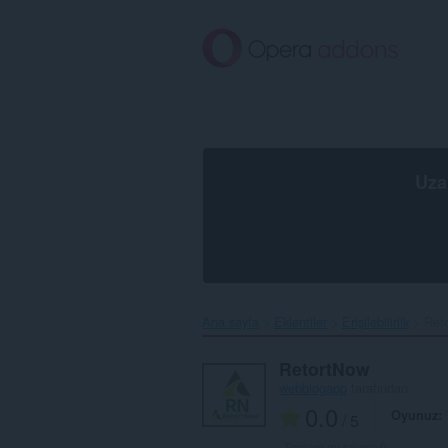
Ana
içeriğe
git
Uza
Ana sayfa
Eklentiler
Erişilebilirlik
Reto
RetortNow
webblogapp
tarafından
0.0
Oyunuz
/ 5
Toplam oy sayısı:
0