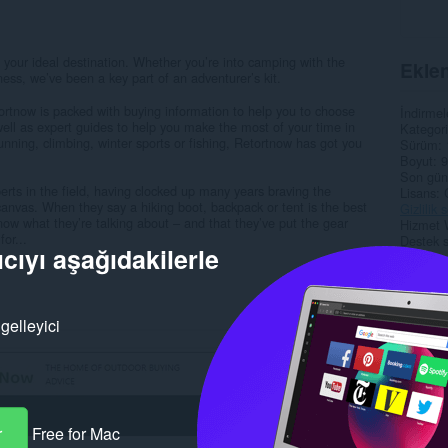
s your ideal destination. Whether you’re into camping with the
Eklen
ness, we’ve been a key part of an adventurer’s kit.
rtnow is packed with buying information to help you to choose
İndirmel
well as expert guides to help you make the most of your time in
Kategori
unning, climbing, winter sports or fishing, Retortnow has got you
Sürüm
Boyut
9
Son gün
perts in the field, having clocked up many years braving the
Lisans
nvas. When they say a hiking boot, backpack or tent is the best
Gizlilik
ow what they’re talking about – and that they’ve put the gear
Hizmet 
for...
Destek s
cıyı aşağıdakilerle
Alaka
gelleyici
r
Free for Mac