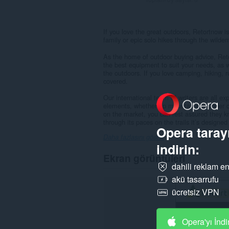
If you love the great outdoors, Retortnow i
family or epic solo hikes through the wilder
As the home of outdoor buying advice, Reto
the best equipment to suit your needs, as 
the outdoors. If you love camping, hiking, r
covered.
Our international team of writers are all ex
elements, whether up mountains or under ca
on the market, you can rest assured they kn
through its paces on the trails it’s designed 
Opera tarayı
Daha fazlasını göster
indirin:
Ekran görüntüleri
dahili reklam en
akü tasarrufu
ücretsiz VPN
Opera'yı İndi