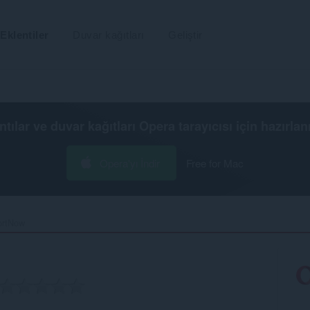
Eklentiler
Duvar kağıtları
Geliştir
ntılar ve duvar kağıtları
Opera tarayıcısı
için hazırlan
Opera'yı İndir
Free for Mac
rtNow‎