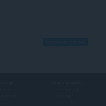
Göndermek için oturum aç
IZMETLER
YARDIM MI GEREKLI?
lentiler
Yardım ve destek
era hesabı
Opera blogları
Opera forumları