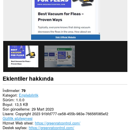
Eklentiler hakkında
İndirmeler
79
Kategori
Erişilebilirlik
Sürüm
1.0.0
Boyut
13,5 KB
Son güncelleme
29 Mart 2023
Lisans
Copyright 2023 91bfd777-ce58-455b-983e-76656f085ef2
Gizlilik sözleşmesi
Hizmet Web sitesi
https://greenratcontrol.com/
Destek sayfası
https://greenratcontrol.com/