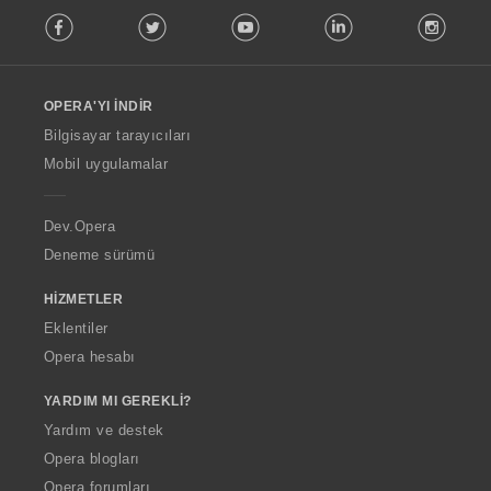
F
Facebook
Twitter
Youtube
LinkedIn
Instag
o
l
l
o
OPERA'YI İNDIR
w
O
Bilgisayar tarayıcıları
p
Mobil uygulamalar
e
r
a
Dev.Opera
Deneme sürümü
HIZMETLER
Eklentiler
Opera hesabı
YARDIM MI GEREKLI?
Yardım ve destek
Opera blogları
Opera forumları