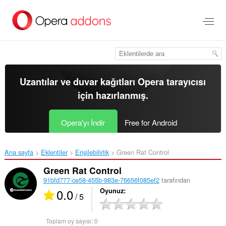
Ana
içeriğe
git
Uzantılar ve duvar kağıtları
Opera tarayıcısı
için hazırlanmış.
Opera'yı İndir
Free for Android
Ana sayfa
Eklentiler
Erişilebilirlik
Green Rat Control‎
Green Rat Control
91bfd777-ce58-455b-983e-76656f085ef2
tarafından
0.0
Oyunuz
/ 5
Toplam oy sayısı:
0