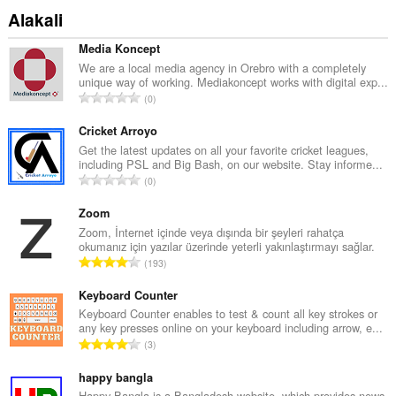
Alakali
Media Koncept
We are a local media agency in Orebro with a completely
unique way of working. Mediakoncept works with digital exp...
T
0
o
p
Cricket Arroyo
l
Get the latest updates on all your favorite cricket leagues,
including PSL and Big Bash, on our website. Stay informe...
a
T
0
m
o
o
p
Zoom
y
l
Zoom, İnternet içinde veya dışında bir şeyleri rahatça
s
okumanız için yazılar üzerinde yeterli yakınlaştırmayı sağlar.
a
a
T
193
m
y
o
o
ı
p
Keyboard Counter
y
s
l
Keyboard Counter enables to test & count all key strokes or
s
ı
any key presses online on your keyboard including arrow, e...
a
a
T
:
3
m
y
o
o
ı
p
happy bangla
y
s
l
Happy Bangla is a Bangladesh website. which provides news