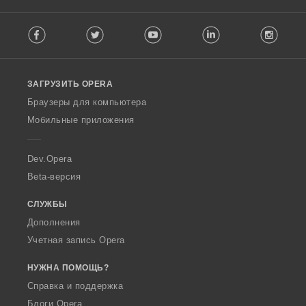
о
о
о
о
к
к
к
к
F
:
:
:
:
Facebook
Twitter
Youtube
LinkedIn
Instag
o
l
l
o
ЗАГРУЗИТЬ OPERA
w
O
Браузеры для компьютера
p
Мобильные приложения
e
r
a
Dev.Opera
Beta-версия
СЛУЖБЫ
Дополнения
Учетная запись Opera
НУЖНА ПОМОЩЬ?
Справка и поддержка
Блоги Opera