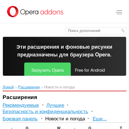
Пропустить
и
перейти
далее
Эти расширения и фоновые рисунки
предназначены для
браузера Opera
.
Загрузить Opera
Free for Android
Домой
Расширения
Новости и погода
Расширения
Рекомендуемые
Лучшие
Безопасность и конфиденциальность
Сортиров
Боковая панель
Новости и погода
Еще...
и
Gismeteo
Weather
Gismeteo weather forecast in speed-dial
TechNab - Tech Blog News