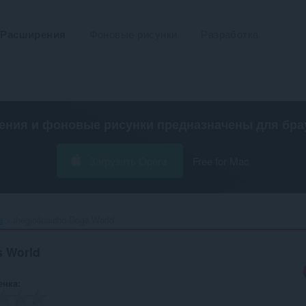
Расширения
Фоновые рисунки
Разработка
ения и фоновые рисунки предназначены для
бра
Загрузить Opera
Free for Mac
а
thegioiloaicho-Dogs World‎
s World
енка