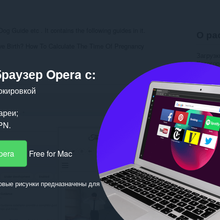
Dog Guide etc . It contains the following guides in it.
О ра
e Birth? How To Calculate The Time Of Pregnancy
Загрузк
Категор
браузер Opera с:
Версия
Размер
Обновл
окировкой
Лиценз
Cайт с
ареи;
Пох
PN.
pera
Free for Mac
овые рисунки предназначены для