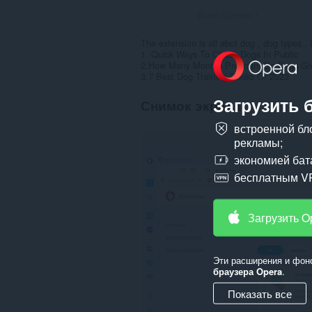
Всего оценок:
1
The extension is all abot dog , dog types , 
1. Quick Ways To Chase Dogs In Public
2.How Many Months Pregnant Do Dogs Giv
3.7 Best Dog Training Books Of 2023
Загрузить 
Снимок экрана
встроенной бл
рекламы;
экономией бат
бесплатным V
Загрузить O
Эти расширения и фон
браузера Opera
.
Показать все