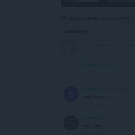
in
the
system
Отзывы пользователей
tray.
У
Комментариев: 4
этого
расширения
есть
доступ
к
вашим
вкладкам
Показать темы форума
и
действиям
в
интернете.
Balaneem
9 месяцев назад
B
works very good
Ссылка
FenaShrir
год назад
super fajne
Ссылка