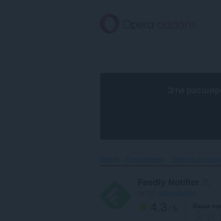
Пропустить
и
перейти
далее
Эти расшир
Домой
Расширения
Новости и погод
Feedly Notifier
автор:
olshevchenko
4.3
Ваша оц
/ 5