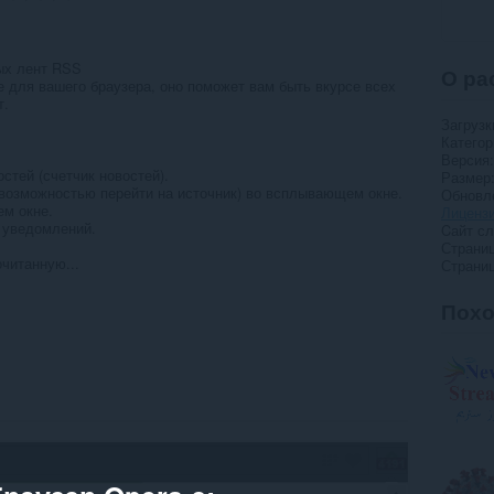
ых лент RSS
О ра
ие для вашего браузера, оно поможет вам быть вкурсе всех
т.
Загрузк
Категор
Версия
стей (счетчик новостей).
Размер
 возможностью перейти на источник) во всплывающем окне.
Обновл
ем окне.
Лиценз
я уведомлений.
Cайт с
Страни
очитанную...
Страниц
Пох