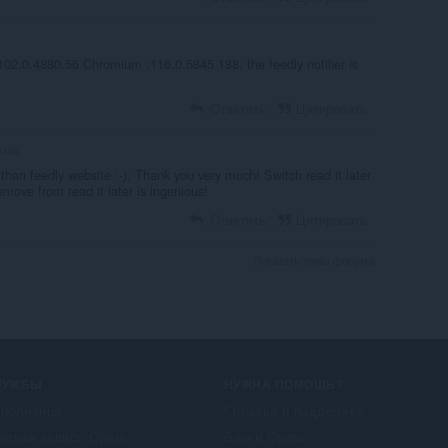
 102.0.4880.56 Chromium :116.0.5845.188, the feedly notifier is
Ответить
Цитировать
азад
than feedly website :-). Thank you very much! Switch read it later
emove from read it later is ingenious!
Ответить
Цитировать
Показать темы форума
ЛУЖБЫ
НУЖНА ПОМОЩЬ?
полнения
Справка и поддержка
етная запись Opera
Блоги Opera