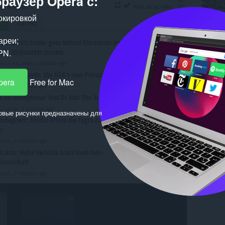
браузер Opera с:
окировкой
ареи;
PN.
pera
Free for Mac
овые рисунки предназначены для