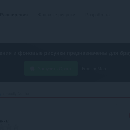
Расширения
Фоновые рисунки
Разработка
ения и фоновые рисунки предназначены для
бра
Загрузить Opera
Free for Mac
а
Feedly Notifier‎
енка