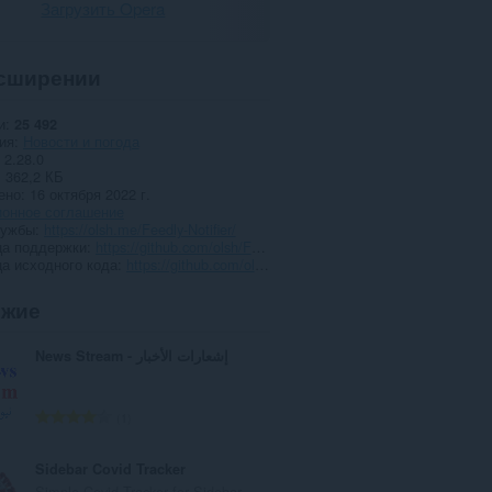
Загрузить Opera
сширении
и
25 492
ия
Новости и погода
2.28.0
362,2 КБ
ено
16 октября 2022 г.
ионное соглашение
лужбы
https://olsh.me/Feedly-Notifier/
ца поддержки
https://github.com/olsh/Feedly-Notifier/issues
а исходного кода
https://github.com/olsh/Feedly-Notifier
ожие
News Stream - إشعارات الأخبار
В
1
с
е
Sidebar Covid Tracker
г
Simple Covid Tracker for Sidebar