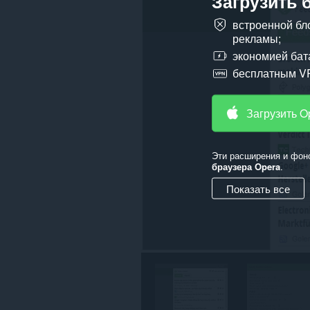
Загрузить 
данным
на
встроенной бл
всех
рекламы;
сайтах.
экономией бат
У
бесплатным V
этого
расширения
есть
доступ
Загрузить O
к
вашим
данным
на
Эти расширения и фон
некоторых
браузера Opera
.
сайтах.
Показать все
This
extension
can
create
rich
notifications
and
display
them
to
you