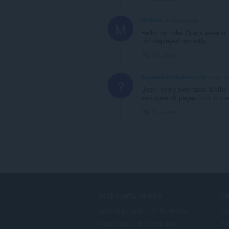
Medrius
2 года назад
M
Hello, with the Opera version
not displayed correctly.
Ссылка
Бывший пользователь
5 лет н
?
Best Feedly extension. Better 
and open all pages from it + r
Ссылка
ЗАГРУЗИТЬ OPERA
С
Браузеры для компьютера
До
Мобильные приложения
Уч