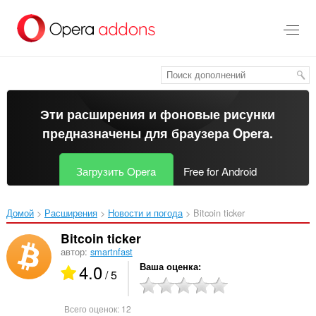
Пропустить
и
перейти
далее
Эти расширения и фоновые рисунки
предназначены для
браузера Opera
.
Загрузить Opera
Free for Android
Домой
Расширения
Новости и погода
Bitcoin ticker‎
Bitcoin ticker
автор:
smartnfast
4.0
Ваша оценка
/ 5
Всего оценок:
12