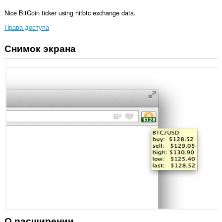
Nice BitCoin ticker using hitbtc exchange data.
Права доступа
Снимок экрана
У
этого
расширения
есть
доступ
к
вашим
данным
на
некоторых
сайтах.
О расширении