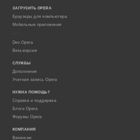
o
ЗАГРУЗИТЬ OPERA
w
O
Браузеры для компьютера
p
Мобильные приложения
e
r
a
Dev.Opera
Beta-версия
СЛУЖБЫ
Дополнения
Учетная запись Opera
НУЖНА ПОМОЩЬ?
Справка и поддержка
Блоги Opera
Форумы Opera
КОМПАНИЯ
Вакансии