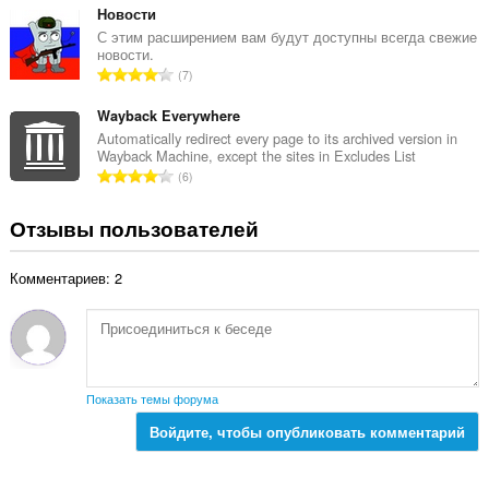
ц
:
е
Новости
е
г
С этим расширением вам будут доступны всегда свежие
н
новости.
о
о
В
7
о
к
с
ц
:
е
Wayback Everywhere
е
г
Automatically redirect every page to its archived version in
н
Wayback Machine, except the sites in Excludes List
о
о
В
6
о
к
с
ц
:
е
Отзывы пользователей
е
г
н
о
о
Комментариев: 2
о
к
ц
:
е
н
о
к
Показать темы форума
:
Войдите, чтобы опубликовать комментарий