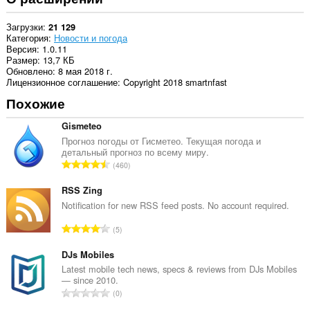
Загрузки
21 129
Категория
Новости и погода
Версия
1.0.11
Размер
13,7 КБ
Обновлено
8 мая 2018 г.
Лицензионное соглашение
Copyright 2018 smartnfast
Похожие
Gismeteo
Прогноз погоды от Гисметео. Текущая погода и
детальный прогноз по всему миру.
В
460
с
е
RSS Zing
г
Notification for new RSS feed posts. No account required.
о
В
5
о
с
ц
е
DJs Mobiles
е
г
Latest mobile tech news, specs & reviews from DJs Mobiles
н
— since 2010.
о
о
В
0
о
к
с