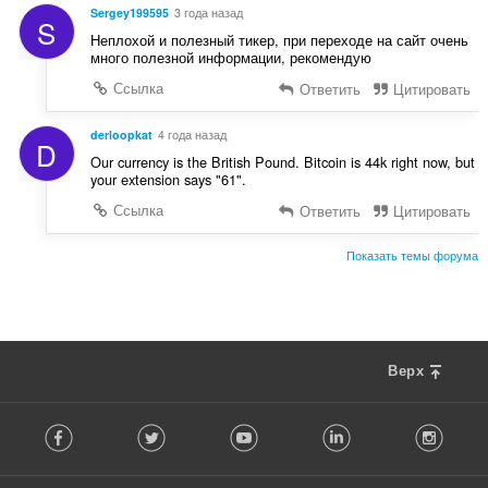
Sergey199595
3 года назад
S
Неплохой и полезный тикер, при переходе на сайт очень
много полезной информации, рекомендую
Ссылка
Ответить
Цитировать
derloopkat
4 года назад
D
Our currency is the British Pound. Bitcoin is 44k right now, but
your extension says "61".
Ссылка
Ответить
Цитировать
Показать темы форума
Верх
F
Facebook
Twitter
Youtube
LinkedIn
Instag
o
l
l