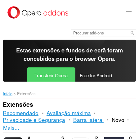
Saltar
para
o
conteúdo
principal
Estas extensões e fundos de ecrã foram
concebidos para o
browser Opera
.
Transferir Opera
Free for Android
Início
Extensões
Extensões
Recomendado
Avaliação máxima
Privacidade e Segurança
Barra lateral
Novo
Ordenação
Mais...
e
AI Blocker
Shelf Shuffle: Sort & Match
Paqueteria Rastreo
CM to Inches Converter