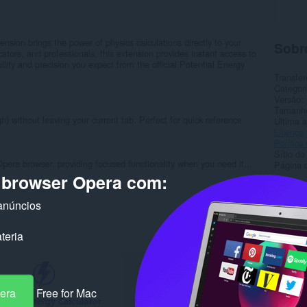
ension brings the power of physics calculations directly to your
Sobr
tors, and professionals, this extension provides instant access to
bility and precision you expect from the official Potential Energy
Transfer
Categor
Versão
Tamanh
 without leaving your current tab. Perfect for quick reference
Última a
Licença
Política
Sítio do
Opera browser, providing focused functionality when you need it...
Página 
o browser Opera com:
Rela
anúncios
teria
pera
Free for Mac