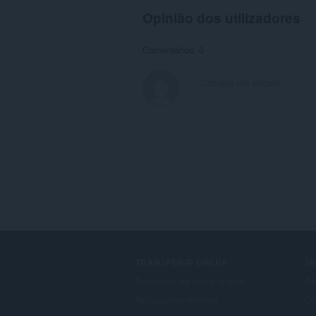
Opinião dos utilizadores
Comentários: 0
TRANSFERIR OPERA
S
Browsers de computador
Ad
Aplicações móveis
Co