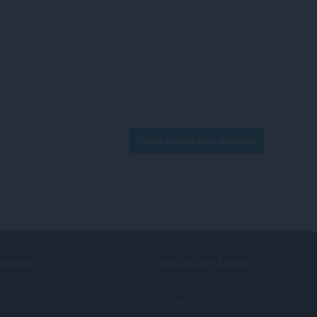
Inicie sessão para publicar
ERVIÇOS
PRECISA DE AJUDA?
d-ons
Ajuda e suporte
nta do Opera
Blogues do Opera