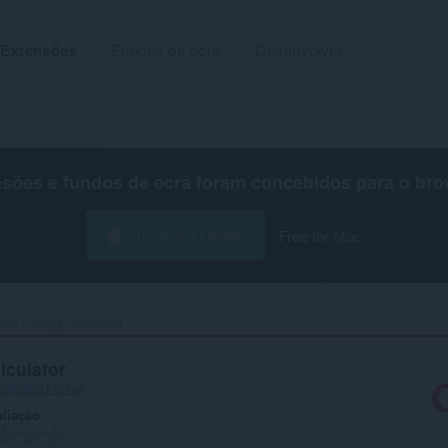
Extensões
Fundos de ecrã
Desenvolver
nsões e fundos de ecrã foram concebidos para o
bro
Transferir Opera
Free for Mac
tial Energy Calculator‎
lculator
a-3055c217c4e4
aliação