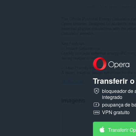
Número total de avaliações:
3
The Official Potential Energy Calculator ext
Opera browser. Designed for students, educa
essential physics calculations with the relia
Calculator website.
Key Features
✅ Instant Calculations
Quickly compute potential energy (PE = mgh)
during studies or work.
✅ User-Friendly Interface
A clean, intuitive design optimized for the 
Transferir 
Mostrar mais
bloqueador de 
integrado
Imagens
poupança de ba
VPN gratuito
Transferir O