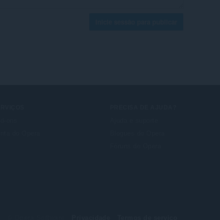
Inicie sessão para publicar
ERVIÇOS
PRECISA DE AJUDA?
d-ons
Ajuda e suporte
nta do Opera
Blogues do Opera
Fóruns do Opera
© Opera Software
Privacidade
Termos de serviço