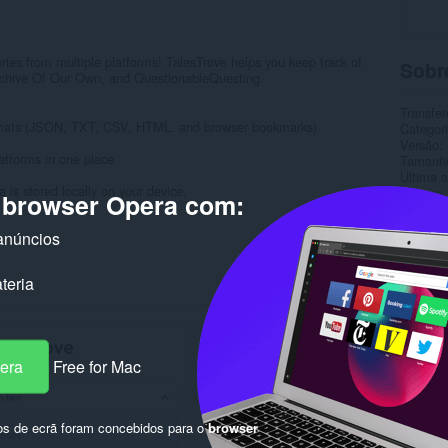
ories from multiple platforms! TalesTrove helps you keep track of
Sobr
 Archive Of Our Own, and QuestionableQuesting.
Transfer
formats (JSON, TXT, CSV, HTML, and browser bookmarks)
Categor
Versão
latforms in one place
Tamanh
Última a
 is stored locally on your device.
Licença
o browser Opera com:
Página 
Página d
anúncios
Rela
teria
pera
Free for Mac
os de ecrã foram concebidos para o
browser