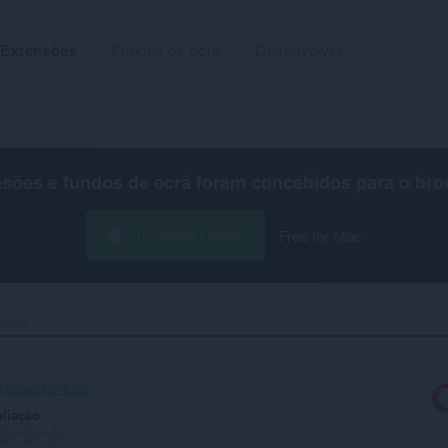
Extensões
Fundos de ecrã
Desenvolver
nsões e fundos de ecrã foram concebidos para o
bro
Transferir Opera
Free for Mac
Trove‎
d-2bca54074d95
aliação