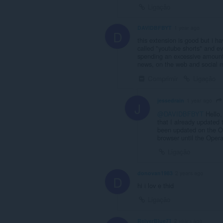
Ligação
DAVIDBFBYT
1 year ago
D
this extension is good but i hav
called "youtube shorts" and eve
spending an excessive amount o
news, on the web and social me
Comprimir
Ligação
jessedrain
1 year ago
J
@DAVIDBFBYT
Hello,
that I already updated 
been updated on the Ope
browser until the Opera
Ligação
donovan1983
2 years ago
D
hi i lov e thid
Ligação
ReiverBlue71
2 years ago