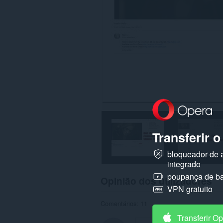
Transferir 
bloqueador de 
integrado
poupança de ba
Opinião dos utilizadores
VPN gratuito
Comentários: 11
Transferir O