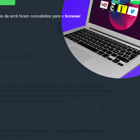
os de ecrã foram concebidos para o
browser
Inicie sessão para publicar
всегда под рукой
Responder
Citar
g I've been thinking should exist for months until today that I
out it exists lol. I love it, I only wish there was an option to do it
en I open YouTube to search a specific video I don't get
tention grabbing videos on my screen
Responder
Citar
ting this. It's 2025, and with so many people addicted to social
nk you so much!