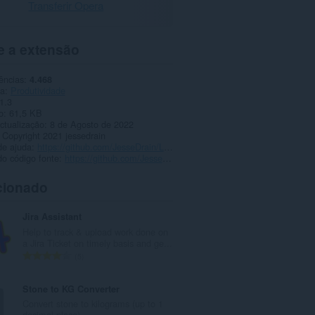
Transferir Opera
e a extensão
ências
4.468
ia
Produtividade
1.3
o
61,5 KB
ctualização
8 de Agosto de 2022
Copyright 2021 jessedrain
de ajuda
https://github.com/JesseDrain/Less-Addictive-YouTube/issues
o código fonte
https://github.com/JesseDrain/Less-Addictive-YouTube/
cionado
Jira Assistant
Help to track & upload work done on
a Jira Ticket on timely basis and ge...
N
5
ú
m
Stone to KG Converter
e
Convert stone to kilograms (up to 1
r
decimal place).