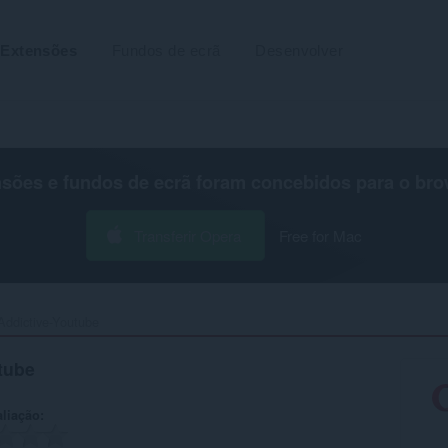
Extensões
Fundos de ecrã
Desenvolver
nsões e fundos de ecrã foram concebidos para o
bro
Transferir Opera
Free for Mac
Addictive-Youtube‎
tube
aliação