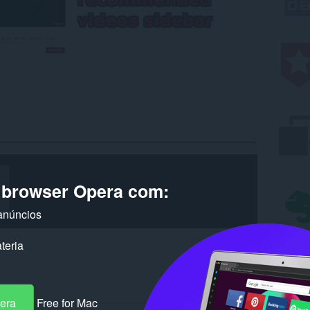
o browser Opera com:
anúncios
teria
pera
Free for Mac