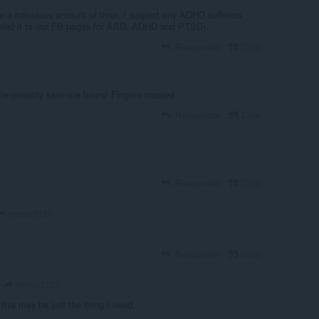
 a ridiculous amount of time. I suspect any ADHD sufferers
 posted it to our FB pages for ASD, ADHD and PTSD).
Responder
Citar
quite possibly save me hours! Fingers crossed
Responder
Citar
Responder
Citar
momo3123
Responder
Citar
momo3123
 this may be just the thing I need.