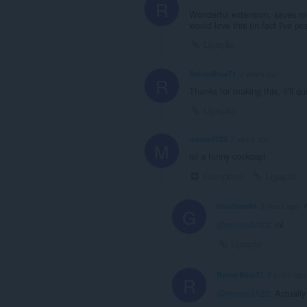
R
Wonderful extension, saves me
would love this (in fact I've
Ligação
ReiverBlue71
2 years ago
R
Thanks for making this, it'll 
Ligação
momo3123
3 years ago
M
lol a funny cockcept
Comprimir
Ligação
Gautham94
3 years ago
G
@momo3123
: lol
Ligação
ReiverBlue71
2 years ago
R
@momo3123
: Actually