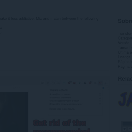
e it less addictive. Mix and match between the following
Sobr
ew
r
Transfer
Categor
Versão
Tamanh
Última a
Licença
Página 
Página d
Rela