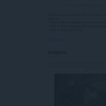
Número total de avaliações:
9
Remove some elements from Youtube to mak
options:
- Hide or show thumbnails and video previ
- Hide or show recommended videos sideba
- Hide or show comments
Permissões
Esta
Imagens
extensão
pode
aceder
aos
seus
dados
em
alguns
sítios.