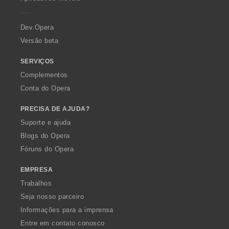
s
s
s
s
e
i
i
i
i
:
:
:
:
r
c
c
c
c
a
a
a
a
a
Dev.Opera
ç
ç
ç
ç
Versão beta
õ
õ
õ
õ
e
e
e
e
SERVIÇOS
s
s
s
s
Complementos
:
:
:
:
Conta do Opera
PRECISA DE AJUDA?
Suporte e ajuda
Blogs do Opera
Fóruns do Opera
EMPRESA
Trabalhos
Seja nosso parceiro
Informações para a imprensa
Entre em contato conosco