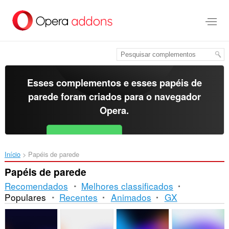
Ir
para
o
conteúdo
principal
Esses complementos e esses papéis de
parede foram criados para o
navegador
Opera
.
Baixar o Opera
Free for Android
Início
Papéis de parede
Papéis de parede
Recomendados
Melhores classificados
Populares
Recentes
Animados
GX