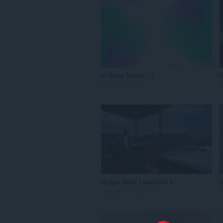
In Deep Space - 7
O
N
34
ú
m
e
r
o
t
o
t
a
Hygge Desk Lysefjord 1
O
l
N
39
d
ú
e
m
c
e