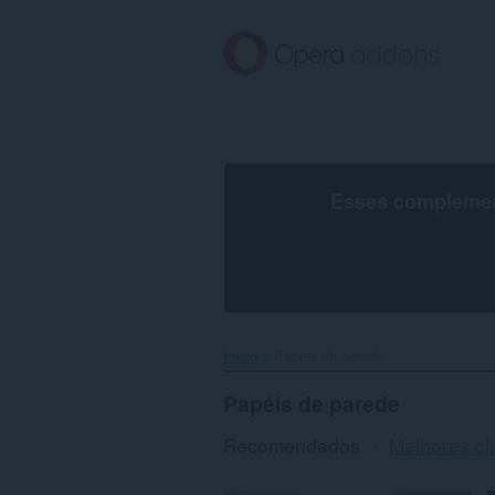
Ir
para
o
conteúdo
principal
Esses complement
Início
Papéis de parede
Papéis de parede
Recomendados
Melhores cl