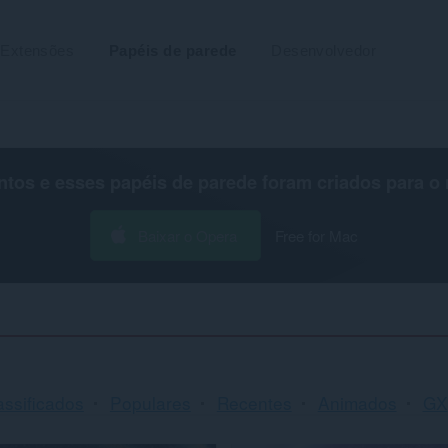
Extensões
Papéis de parede
Desenvolvedor
os e esses papéis de parede foram criados para o
Baixar o Opera
Free for Mac
assificados
Populares
Recentes
Animados
GX