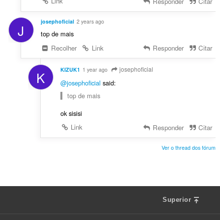
Link
Responder
Citar
josephoficial
2 years ago
J
top de mais
Recolher
Link
Responder
Citar
josephoficial
KIZUK1
1 year ago
K
@josephoficial
said:
top de mais
ok sisisi
Link
Responder
Citar
Ver o thread dos fórum
Superior
F