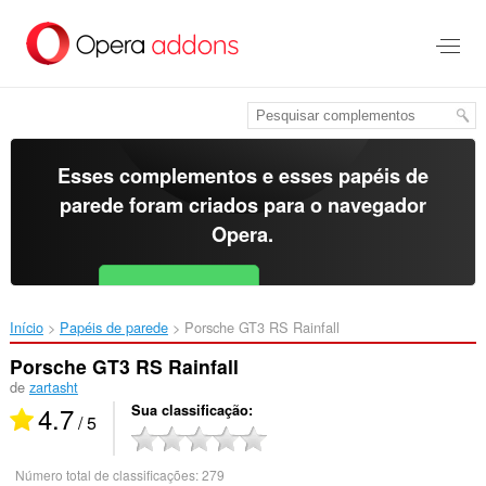
Ir
para
o
conteúdo
principal
Esses complementos e esses papéis de
parede foram criados para o
navegador
Opera
.
Baixar o Opera
Free for Android
Início
Papéis de parede
Porsche GT3 RS Rainfall‎
Porsche GT3 RS Rainfall
de
zartasht
4.7
Sua classificação
/ 5
Número total de classificações:
279