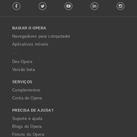
Facebook
Twitter
Youtube
LinkedIn
Instag
o
l
l
o
BAIXAR O OPERA
w
O
Navegadores para computador
p
Aplicativos móveis
e
r
a
Dev.Opera
Versão beta
SERVIÇOS
Complementos
Conta do Opera
PRECISA DE AJUDA?
Suporte e ajuda
Blogs do Opera
Fóruns do Opera