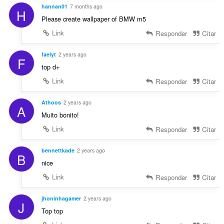
hannan01
7 months ago
H
Please create wallpaper of BMW m5
Link
Responder
Citar
faelyt
2 years ago
F
top d+
Link
Responder
Citar
Athoos
2 years ago
A
Muito bonito!
Link
Responder
Citar
bennettkade
2 years ago
B
nice
Link
Responder
Citar
jhoninhagamer
2 years ago
J
Top top